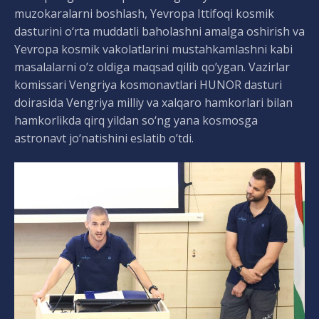
muzokaralarni boshlash, Yevropa Ittifoqi kosmik
dasturini o‘rta muddatli baholashni amalga oshirish va
Yevropa kosmik vakolatlarini mustahkamlashni kabi
masalalarni o’z oldiga maqsad qilib qo’ygan. Vazirlar
komissari Vengriya kosmonavtlari HUNOR dasturi
doirasida Vengriya milliy va xalqaro hamkorlari bilan
hamkorlikda qirq yildan so‘ng yana kosmosga
astronavt jo‘natishini eslatib o’tdi.