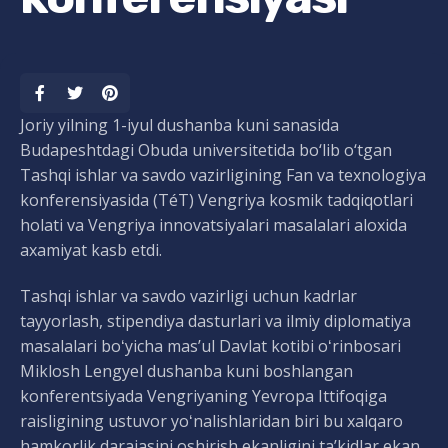
Joriy yilning 1-iyul dushanba kuni sanasida
Budapeshtdagi Obuda universitetida bo‘lib o‘tgan
Tashqi ishlar va savdo vazirligining Fan va texnologiya
konferensiyasida (TéT) Vengriya kosmik tadqiqotlari
holati va Vengriya innovatsiyalari masalalari aloxida
axamiyat kasb etdi.
Tashqi ishlar va savdo vazirligi uchun kadrlar
tayyorlash, stipendiya dasturlari va ilmiy diplomatiya
masalalari boʻyicha masʼul Davlat kotibi oʻrinbosari
Miklosh Lengyel dushanba kuni boshlangan
konferentsiyada Vengriyaning Yevropa Ittifoqiga
raisligining ustuvor yoʻnalishlaridan biri bu xalqaro
hamkorlik darajasini oshirish ekanligini taʼkidlar ekan,