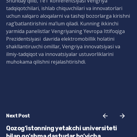
Shunday qilib, TéT konferentsiyasi Vengriya
tadqiqotchilari, ishlab chiquvchilari va innovatorlari
uchun xalqaro aloqalarni va tashqi bozorlarga kirishni
rag’batlantirishini ma’lum qiladi. Kunning ikkinchi
yarmida panelistlar Vengriyaning Yevropa Ittifoqiga
Prezidentsiyasi davrida elektromobillik holatini
shakllantiruvchi omillar, Vengriya innovatsiyasi va
ilmiy-tadqiqot va innovatsiyalar ustuvorliklarini
muhokama qilishni rejalashtirishdi.
Next Post
Qozog‘istonning yetakchi universiteti
bilan qo‘shma dasturlar bo‘yicha