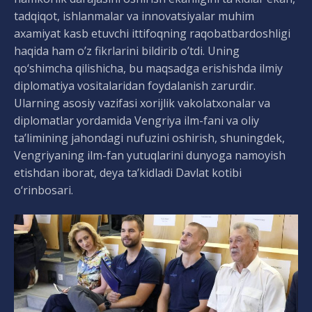
tadqiqot, ishlanmalar va innovatsiyalar muhim
axamiyat kasb etuvchi ittifoqning raqobatbardoshligi
haqida ham o’z fikrlarini bildirib o’tdi. Uning
qo‘shimcha qilishicha, bu maqsadga erishishda ilmiy
diplomatiya vositalaridan foydalanish zarurdir.
Ularning asosiy vazifasi xorijlik vakolatxonalar va
diplomatlar yordamida Vengriya ilm-fani va oliy
ta’limining jahondagi nufuzini oshirish, shuningdek,
Vengriyaning ilm-fan yutuqlarini dunyoga namoyish
etishdan iborat, deya ta’kidladi Davlat kotibi
o‘rinbosari.