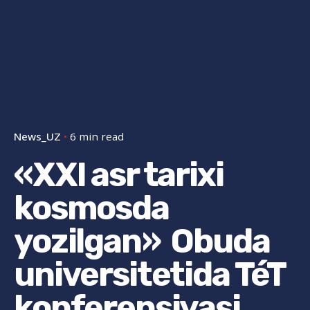
News_UZ
6 min read
«XXI asr tarixi
kosmosda
yozilgan» Obuda
universitetida TéT
konferensiyasi