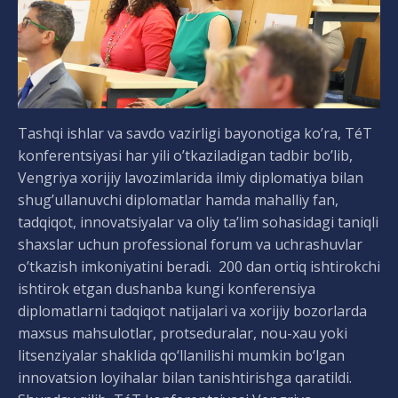
Tashqi ishlar va savdo vazirligi bayonotiga ko’ra, TéT
konferentsiyasi har yili o’tkaziladigan tadbir bo’lib,
Vengriya xorijiy lavozimlarida ilmiy diplomatiya bilan
shug’ullanuvchi diplomatlar hamda mahalliy fan,
tadqiqot, innovatsiyalar va oliy ta’lim sohasidagi taniqli
shaxslar uchun professional forum va uchrashuvlar
o’tkazish imkoniyatini beradi. 200 dan ortiq ishtirokchi
ishtirok etgan dushanba kungi konferensiya
diplomatlarni tadqiqot natijalari va xorijiy bozorlarda
maxsus mahsulotlar, protseduralar, nou-xau yoki
litsenziyalar shaklida qo‘llanilishi mumkin bo‘lgan
innovatsion loyihalar bilan tanishtirishga qaratildi.