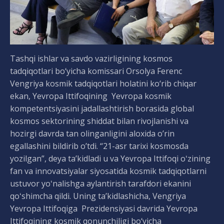
Tashqi ishlar va savdo vazirligining kosmos
tadqiqotlari bo‘yicha komissari Orsolya Ferenc
Vengriya kosmik tadqiqotlari holatini ko‘rib chiqar
ekan, Yevropa Ittifoqining Yevropa kosmik
kompetentsiyasini jadallashtirish borasida global
kosmos sektorining shiddat bilan rivojlanishi va
hozirgi davrda tan olinganligini aloxida o’rin
egallashini bildirib o’tdi. “21-asr tarixi kosmosda
yozilgan”, deya ta’kidladi u va Yevropa Ittifoqi oʻzining
fan va innovatsiyalar siyosatida kosmik tadqiqotlarni
ustuvor yoʻnalishga aylantirish tarafdori ekanini
qoʻshimcha qildi. Uning ta’kidlashicha, Vengriya
Yevropa Ittifoqiga Prezidensiyasi davrida Yevropa
Ittifoqining kosmik qonunchiligi bo‘yicha