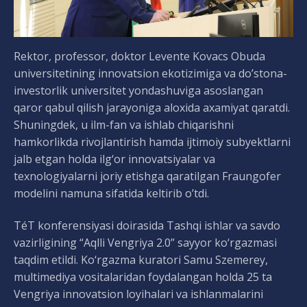
Rektor, professor, doktor Levente Kovacs Obuda
universitetining innovatsion ekotizimiga va do’stona-
investorlik universitet yondashuviga asoslangan
qaror qabul qilish jarayoniga aloxida axamiyat qaratdi.
Shuningdek, u ilm-fan va ishlab chiqarishni
hamkorlikda rivojlantirish hamda ijtimoiy subyektlarni
jalb etgan holda ilg‘or innovatsiyalar va
texnologiyalarni joriy etishga qaratilgan Fraungofer
modelini namuna sifatida keltirib o’tdi.
TéT konferensiyasi doirasida Tashqi ishlar va savdo
vazirligining “Aqlli Vengriya 2.0” sayyor ko‘rgazmasi
taqdim etildi. Ko‘rgazma kuratori Samu Szemerey,
multimediya vositalaridan foydalangan holda 25 ta
Vengriya innovatsion loyihalari va ishlanmalarini