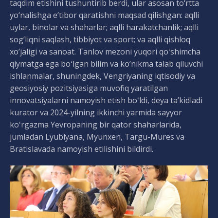
taqdim etishini tushuntirib berdi, ular asosan to‘rtta
yo‘nalishga e’tibor qaratishni maqsad qilishgan: aqlli
uylar, binolar va shaharlar; aqlli harakatchanlik; aqlli
sog’liqni saqlash, tibbiyot va sport; va aqlli qishloq
xo’jaligi va sanoat. Tanlov mezoni yuqori qoʻshimcha
qiymatga ega boʻlgan bilim va ko’nikma talab qiluvchi
ishlanmalar, shuningdek, Vengriyaning iqtisodiy va
geosiyosiy pozitsiyasiga muvofiq yaratilgan
innovatsiyalarni namoyish etish boʻldi, deya taʼkidladi
kurator va 2024-yilning ikkinchi yarmida sayyor
koʻrgazma Yevropaning bir qator shaharlarida,
jumladan Lyublyana, Myunxen, Targu-Mures va
Bratislavada namoyish etilishini bildirdi.