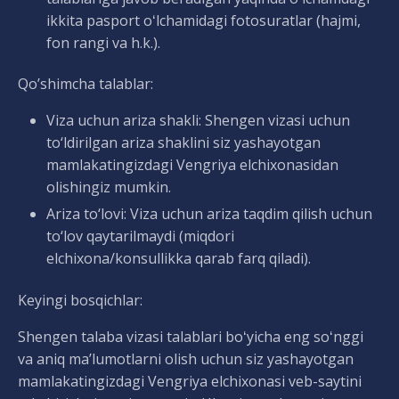
ikkita pasport oʻlchamidagi fotosuratlar (hajmi,
fon rangi va h.k.).
Qo’shimcha talablar:
Viza uchun ariza shakli: Shengen vizasi uchun
to‘ldirilgan ariza shaklini siz yashayotgan
mamlakatingizdagi Vengriya elchixonasidan
olishingiz mumkin.
Ariza to‘lovi: Viza uchun ariza taqdim qilish uchun
to‘lov qaytarilmaydi (miqdori
elchixona/konsullikka qarab farq qiladi).
Keyingi bosqichlar:
Shengen talaba vizasi talablari boʻyicha eng soʻnggi
va aniq maʼlumotlarni olish uchun siz yashayotgan
mamlakatingizdagi Vengriya elchixonasi veb-saytini