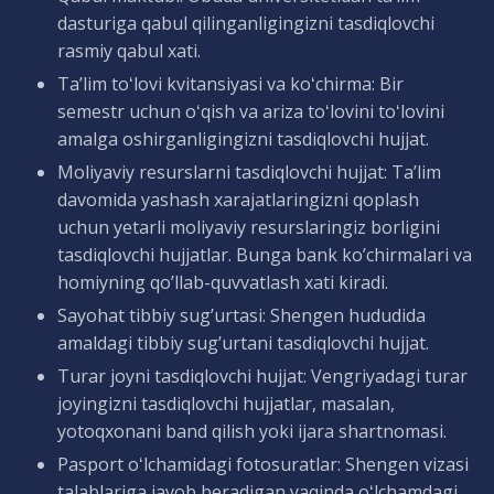
dasturiga qabul qilinganligingizni tasdiqlovchi
rasmiy qabul xati.
Taʼlim toʻlovi kvitansiyasi va koʻchirma: Bir
semestr uchun oʻqish va ariza toʻlovini toʻlovini
amalga oshirganligingizni tasdiqlovchi hujjat.
Moliyaviy resurslarni tasdiqlovchi hujjat: Ta’lim
davomida yashash xarajatlaringizni qoplash
uchun yetarli moliyaviy resurslaringiz borligini
tasdiqlovchi hujjatlar. Bunga bank ko’chirmalari va
homiyning qo’llab-quvvatlash xati kiradi.
Sayohat tibbiy sug’urtasi: Shengen hududida
amaldagi tibbiy sug’urtani tasdiqlovchi hujjat.
Turar joyni tasdiqlovchi hujjat: Vengriyadagi turar
joyingizni tasdiqlovchi hujjatlar, masalan,
yotoqxonani band qilish yoki ijara shartnomasi.
Pasport oʻlchamidagi fotosuratlar: Shengen vizasi
talablariga javob beradigan yaqinda oʻlchamdagi