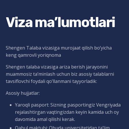
Viza ma’lumotlari
Shengen Talaba vizasiga murojaat qilish bo’yicha
keng qamrovli yoriqnoma
Shengen talaba vizasiga ariza berish jarayonini
muammosiz ta’minlash uchun biz asosiy talablarni
tavsiflovchi foydali qo’llanmani tayyorladik:
Asosiy hujjatlar:
Yaroqli pasport: Sizning pasportingiz Vengriyada
rejalashtirgan vaqtingizdan keyin kamida uch oy
davomida amal qilishi kerak.
Qabul maktubi: Obuda universitetidan ta’lim