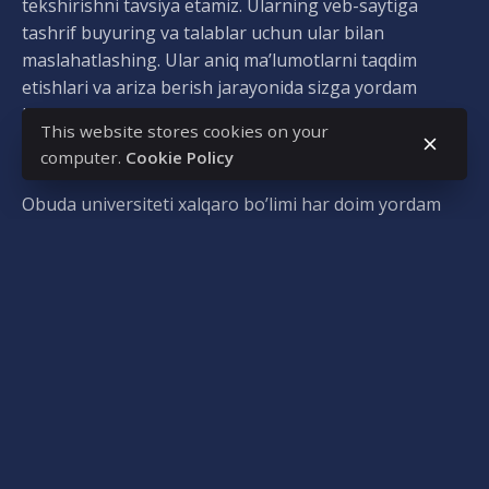
tekshirishni tavsiya etamiz. Ularning veb-saytiga
tashrif buyuring va talablar uchun ular bilan
maslahatlashing. Ular aniq ma’lumotlarni taqdim
etishlari va ariza berish jarayonida sizga yordam
berishlari mumkin.
This website stores cookies on your
computer.
Cookie Policy
Obuda universitetini qo’llab-quvvatlash:
Obuda universiteti xalqaro bo’limi har doim yordam
berishga tayyor! Agar sizda viza topshirish jarayoniga
oid savollaringiz boʻlsa yoki universitetdan qoʻshimcha
hujjatlar talab qilinsa, biz bilan bogʻlanishga
tortinmang.
Shengen talaba vizasini olishda sizga omad tilaymiz va
sizni Obuda universitetida qarshi olishni intiqlik bilan
kutamiz!