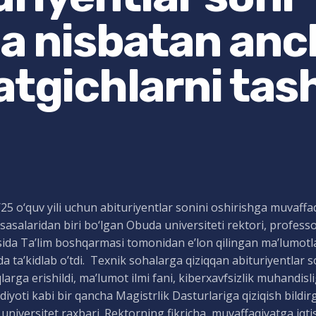
ga nisbatan an
atgichlarni tash
25 o‘quv yili uchun abituriyentlar sonini oshirishga muvaffaq 
asalaridan biri bo‘lgan Obuda universiteti rektori, profess
ida Ta’lim boshqarmasi tomonidan e’lon qilingan ma’lumotlar
da ta’kidlab o’tdi. Texnik sohalarga qiziqqan abituriyentlar so
larga erishildi, maʼlumot ilmi fani, kiberxavfsizlik muhandisl
odiyoti kabi bir qancha Magistrlik Dasturlariga qiziqish bild
 universitet raxbari. Rektorning fikricha, muvaffaqiyatga iq