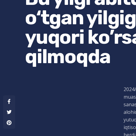
o‘tgan yilgi
yuqori ko’rs
qilmoqda
2024/
muass
sanas
alohi
yutuq
iqtis
berdi