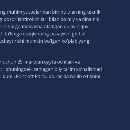
eng muhim yutuqlaridan biri bu ularning texnik
ng bozor ishtirokchilari bilan doimiy va dinamik
haroitlarga moslasha oladigan qulay o’quv
IT-ta’limga qiziqishning pasayishi global
 kuchaytirishi mumkin bo’lgan ko’plab yangi
ar uchun 25-martdan qayta ochiladi va
ari, shuningdek, tanlagan oliy ta’lim yo‘nalishlari
l kuni «Pont ott Parti» doirasida bo’lib o’tishini