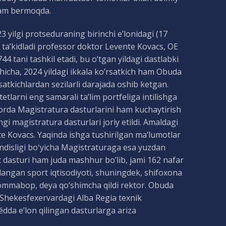
dam bermoqda.
3 yilgi protseduraning birinchi e’lonidagi (17
 ta’kidladi professor doktor Levente Kovacs, OE
44 tani tashkil etadi, bu o’tgan yildagi dastlabki
hicha, 2024 yildagi ikkala ko’rsatkich ham Obuda
’rsatkichlardan sezilarli darajada oshib ketgan.
tetlarni eng samarali ta’lim portfeliga intilishga
atorda Magistratura dasturlarini ham kuchaytirish
gi magistratura dasturlari joriy etildi. Amaldagi
nte Kovacs. Yaqinda ishga tushirilgan maʼlumotlar
andisligi boʻyicha Magistraturaga esa yuzdan
at dasturi ham juda mashhur bo’lib, jami 162 nafar
hlangan sport iqtisodiyoti, shuningdek, shifoxona
 ommabop, deya qo‘shimcha qildi rektor. Obuda
n, Shekesfexervardagi Alba Regia texnik
édda e’lon qilingan dasturlarga ariza