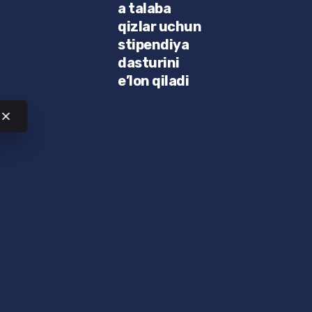
a talaba
qizlar uchun
stipendiya
dasturini
e’lon qiladi