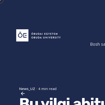
Skip
to
content
Bosh sa
News_UZ
4 min read
Bu yilgi abit