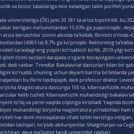
rlik va bozor talablariga mos keladigan talim portfeli yor
 universitetiga (ÓE) jami 20 181 ta ariza topshirildi, bu 202
xabar berilgan ma’lumotlardan 15,93% ga yuqoriroqdir, deya
 ariza beruvchilar sonini aloxida ta’kidlab. Birinchi o’rinda 47
motlardan (4363 ta) 8,7% ga ko’proqdir. Rektorning ta’kidlas
rsiteti tarixidagi eng yuqori ko’rsatkich bo’lib, 2019 yilgi ko
 qilish tizimi sezilarli darajada o’zgarib borayotgani universi
di, dedi raxbar. Trendlar Bakalavriat dasturlari bilan bir q
ligini ko‘rsatdi, shuning uchun deyarli barcha bo‘limlarda yan
 raqamlari bu fikrni tasdiqlaydi, dedi professor doktor Leve
boʻyicha Magistratura dasturiga 105 ta, kiberxavfsizlik muh
 arizalar kelib tushdi; Kiberxavfsizlik muhandisligi bakalavri
riyent to’liq va yarim vaqtda o’qishga kirishadi. Yaqinda bos
bbiyot muhandisligi bo‘yicha magistratura yo‘nalishlari ham
rsiteti har doim mintaqalarda sifatli ta’lim berishga intilga
tetidan tashqari, ko’plab abituriyentlar Shalgótarjan va Cegl
irishgan, deya ma’lumot berdi universitet raxbari.