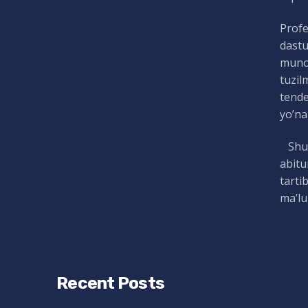
Profe
dastu
munos
tuzil
tende
yo’nal
Shuni
abitu
tarti
ma’lu
Recent Posts