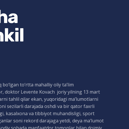
cha
kil
bo‘lgan to‘rtta mahalliy oliy ta’lim
or, doktor Levente Kovach joriy yilning 13 mart
ni tahlil qilar ekan, yuqoridagi ma’lumotlarni
ni sezilarli darajada oshdi va bir qator faxrli
igi, kasalxona va tibbiyot muhandisligi, sport
irganlar soni rekord darajaga yetdi, deya ma’lumot
tisodiy sohada manfaatdor tomonlar bilan doimiy