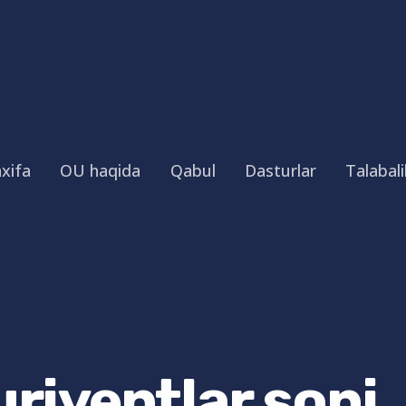
xifa
OU haqida
Qabul
Dasturlar
Talabali
uriyentlar soni