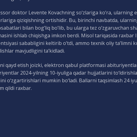
ssor doktor Levente Kovachning so‘zlariga ko‘ra, ularning 
rlariga qiziqishning ortishidir. Bu, birinchi navbatda, ularni
abatlari bilan bog’liq bo’lib, bu ularga tez o’zgaruvchan s
masini ishlab chiqishga imkon berdi. Misol tariqasida raxbar 
ntsiyasi sababligini keltirib o’tdi, ammo texnik oliy ta’limni
ishlar mavjudligini ta’kidladi.
 qayd etish joizki, elektron qabul platformasi abituriyentl
riyentlar 2024-yilning 10-iyuliga qadar hujjatlarini to‘ldirishl
bini o‘zgartirishlari mumkin bo‘ladi. Ballarni taqsimlash 24 iyu
m qildi raxbar.