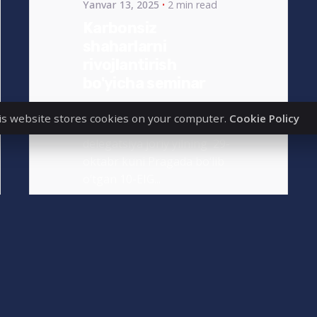
Yanvar 13, 2025
2 min read
Karbonsiz
shaharlarni
rivojlantirish
bo'yicha seminar
Universitetimiz
is website stores cookies on your computer.
Cookie Policy
tadqiqotchilaridan iborat
delegatsiya joriy yilning 29-
oktabr kuni Pragada bo‘lib
o‘tgan 10-EIG...
News_UZ
Read More