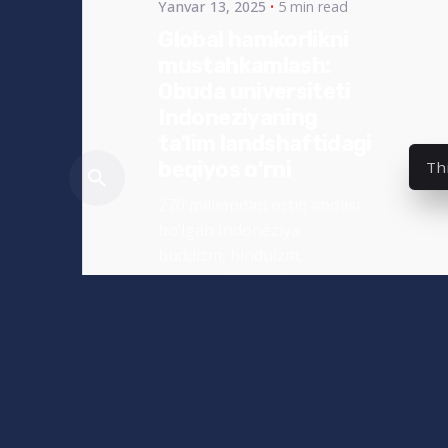
Yanvar 13, 2025
5 min read
Global hamkorlikni
mustahkamlash:
Obuda universiteti
Indoneziyaning
ta'lim landshaftidagi
Th
beqiyos o’rni
270 milliondan ortiq aholisi
bo’lgan Indoneziya
buddizm, hinduizm,
nasroniylik va islom
ta’sirida...
News_UZ
Read More