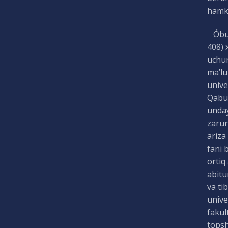
hamko
Óbuda
408) 
uchun
ma’lu
unive
Qabul
unday
zarur
ariza
fani 
ortiq
abitu
va ti
unive
fakul
topsh