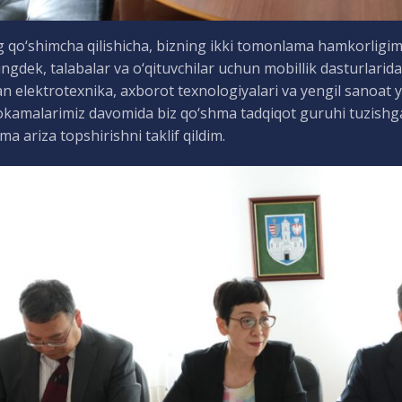
 qo‘shimcha qilishicha, bizning ikki tomonlama hamkorligimi
ngdek, talabalar va o‘qituvchilar uchun mobillik dasturlarida
n elektrotexnika, axborot texnologiyalari va yengil sanoat y
amalarimiz davomida biz qo‘shma tadqiqot guruhi tuzishga
ma ariza topshirishni taklif qildim.