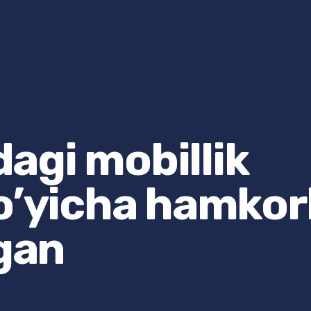
agi mobillik
o’yicha hamkor
lgan