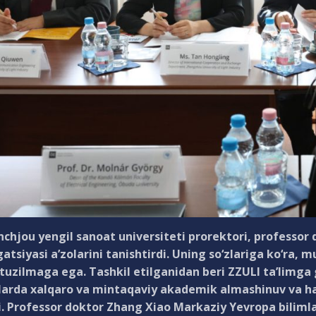
chjou yengil sanoat universiteti prorektori, professor
atsiyasi a’zolarini tanishtirdi. Uning so‘zlariga ko‘r
tuzilmaga ega. Tashkil etilganidan beri ZZULI ta’limga 
larda xalqaro va mintaqaviy akademik almashinuv va ha
. Professor doktor Zhang Xiao Markaziy Yevropa bilimlar