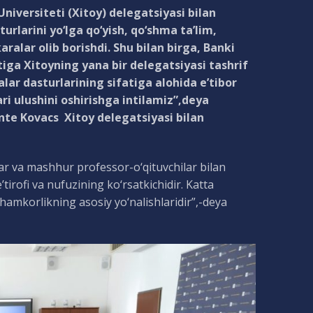
iversiteti (Xitoy) delegatsiyasi bilan
urlarini yo‘lga qo‘yish, qo‘shma ta’lim,
alar olib borishdi. Shu bilan birga, Banki
iga Xitoyning yana bir delegatsiyasi tashrif
lar dasturlarining sifatiga alohida e’tibor
i ulushini oshirishga intilamiz”,deya
ente Kovacs Xitoy delegatsiyasi bilan
ar va mashhur professor-o‘qituvchilar bilan
irofi va nufuzining ko‘rsatkichidir. Katta
 hamkorlikning asosiy yo‘nalishlaridir”,-deya