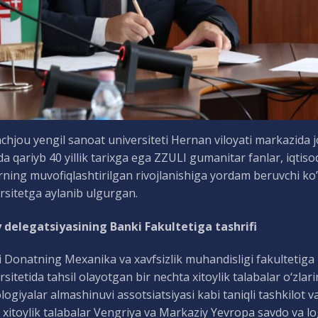
chjou yengil sanoat universiteti Hernan viloyati markazida
ida qariyb 40 yillik tarixga ega ZZULI gumanitar fanlar, iqtis
rning muvofiqlashtirilgan rivojlanishiga yordam beruvchi ko’
rsitetga aylanib ulgurgan.
 delegatsiyasining Banki Fakultetiga tashrifi
 Donatning Mexanika va xavfsizlik muhandisligi fakultetiga 
rsitetida tahsil olayotgan bir nechta xitoylik talabalar o‘zlar
logiyalar almashinuvi assotsiatsiyasi kabi taniqli tashkilot 
, xitoylik talabalar Vengriya va Markaziy Yevropa savdo va l