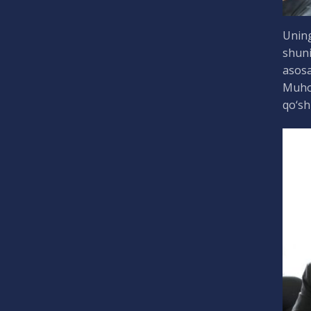
Uning
shuni
asosa
Muhok
qo‘sh