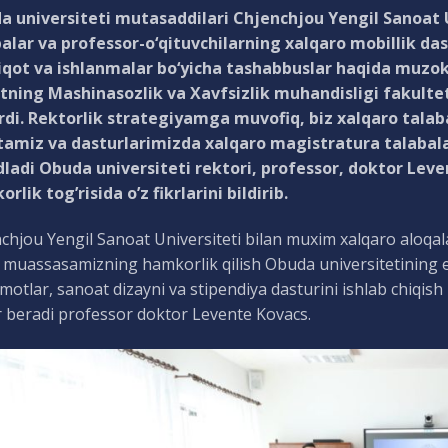
 universiteti mutasaddilari Chjenchjou Yengil Sanoat Un
alar va professor-o‘qituvchilarning xalqaro mobillik dast
qot va ishlanmalar bo‘yicha tashabbuslar haqida muzokar
ning Mashinasozlik va Xavfsizlik muhandisligi fakultet
di. Rektorlik strategiyamga muvofiq, biz xalqaro talaba
amiz va dasturlarimizda xalqaro magistratura talabalar
dladi Obuda universiteti rektori, professor, doktor Lev
rlik tog’risida o’z fikrlarini bildirib.
chjou Yengil Sanoat Universiteti bilan muxim xalqaro aloqal
m muassasamizning hamkorlik qilish Obuda universitetining e’t
motlar, sanoat dizayni va stipendiya dasturini ishlab chiqish
 beradi professor doktor Levente Kovacs.