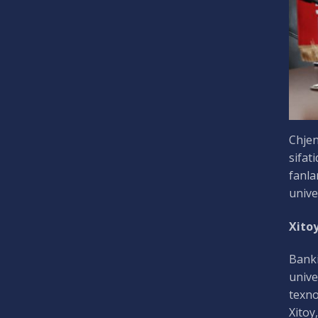
Chjen
sifat
fanla
unive
Xitoy
Banki
unive
texno
Xitoy