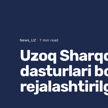
News_UZ
7 min read
Uzoq Sharqd
dasturlari b
rejalashtiri