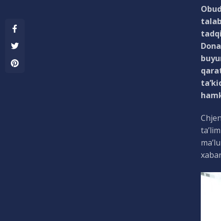
Obuda
talab
tadqi
Donat
buyur
qarat
ta’ki
hamko
Chjen
ta’li
ma’lu
xabar