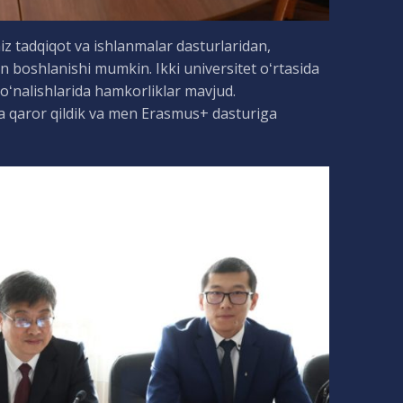
z tadqiqot va ishlanmalar dasturlaridan,
n boshlanishi mumkin. Ikki universitet oʻrtasida
oʻnalishlarida hamkorliklar mavjud.
 qaror qildik va men Erasmus+ dasturiga