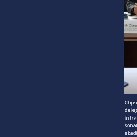
Chjen
deleg
infra
soha
etadi