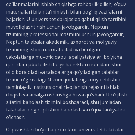
qo’llanmalarini ishlab chiqishga rahbarlik qilish, o’quv
materiallari bilan ta’minlash bilan bog’liq vazifalarni
bajarish. U universitet darajasida qabul qilish tartibini
muvofiqlashtirish uchun javobgardir, Neptun
tizimining professional mazmuni uchun javobgardir,
Neptun talabalar akademik, axborot va moliyaviy
tizimining ishini nazorat qiladi va berilgan
vakolatlarga muvofiq qabul apellyatsiyalari bo’yicha
qarorlar qabul qilish bo’yicha rektori nomidan ishni
olib bora oladi va talabalarga qoʻyiladigan talablar
tizimi toʻgʻrisidagi Nizom qoidalariga rioya etilishini
taʼminlaydi. Institutsional rivojlanish rejasini ishlab
chiqish va amalga oshirishga hissa qo’shadi. U o’qitish
sifatini baholash tizimini boshqaradi, shu jumladan
talabalarning o’qitishini baholash va o’quv faoliyatini
o’lchash.
O‘quv ishlari bo‘yicha prorektor universitet talabalar