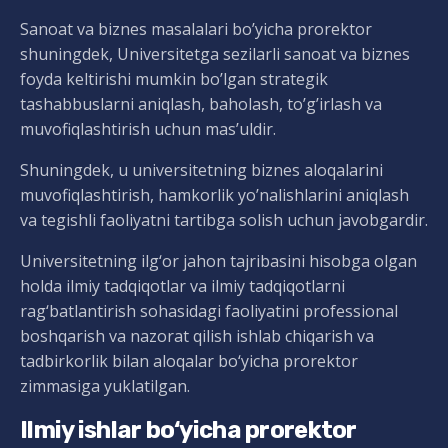
Sanoat va biznes masalalari bo’yicha prorektor
shuningdek, Universitetga sezilarli sanoat va biznes
foyda keltirishi mumkin bo’lgan strategik
tashabbuslarni aniqlash, baholash, to’g’irlash va
muvofiqlashtirish uchun mas’uldir.
Shuningdek, u universitetning biznes aloqalarini
muvofiqlashtirish, hamkorlik yo’nalishlarini aniqlash
va tegishli faoliyatni tartibga solish uchun javobgardir.
Universitetning ilg‘or jahon tajribasini hisobga olgan
holda ilmiy tadqiqotlar va ilmiy tadqiqotlarni
rag‘batlantirish sohasidagi faoliyatini professional
boshqarish va nazorat qilish ishlab chiqarish va
tadbirkorlik bilan aloqalar bo‘yicha prorektor
zimmasiga yuklatilgan.
Ilmiy ishlar bo‘yicha prorektor