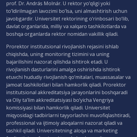
prof. Dr. András Molnár. U rektor yo’qligi yoki
to’ldirilmagan lavozimi bo’lsa, uni almashtirish uchun
javobgardir. Universitet rektorining o‘rinbosari bo‘lib,
davlat organlarida, milliy va xalqaro tashkilotlarda va
boshqa organlarda rektor nomidan vakillik qiladi.
Prorektor institutsional rivojlanish rejasini ishlab
chiqishda, uning monitoring tizimini va uning
bajarilishini nazorat qilishda ishtirok etadi. U
rivojlanish dasturlarini amalga oshirishda ishtirok
etuvchi hududiy rivojlanish qo‘mitalari, muassasalar va
jamoat tashkilotlari bilan hamkorlik qiladi. Prorektor
institutsional akkreditatsiya jarayonlarini boshqaradi
va Oliy ta’lim akkreditatsiyasi bo‘yicha Vengriya
komissiyasi bilan hamkorlik qiladi. Universitet
miqyosidagi tadbirlarni tayyorlashni muvofiqlashtiradi,
professional va ijtimoiy aloqalarni nazorat qiladi va
tashkil qiladi. Universitetning aloqa va marketing