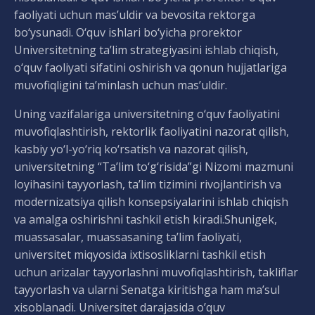
faoliyati uchun mas’uldir va bevosita rektorga
bo‘ysunadi. O‘quv ishlari bo‘yicha prorektor
Universitetning ta’lim strategiyasini ishlab chiqish,
o‘quv faoliyati sifatini oshirish va qonun hujjatlariga
muvofiqligini ta’minlash uchun mas’uldir.
Uning vazifalariga universitetning o‘quv faoliyatini
muvofiqlashtirish, rektorlik faoliyatini nazorat qilish,
kasbiy yo‘l-yo‘riq ko‘rsatish va nazorat qilish,
universitetning “Ta’lim to‘g‘risida”gi Nizomi mazmuni
loyihasini tayyorlash, ta’lim tizimini rivojlantirish va
modernizatsiya qilish konsepsiyalarini ishlab chiqish
va amalga oshirishni tashkil etish kiradi.Shunigek,
muassasalar, muassasaning ta’lim faoliyati,
universitet miqyosida ixtisosliklarni tashkil etish
uchun arizalar tayyorlashni muvofiqlashtirish, takliflar
tayyorlash va ularni Senatga kiritishga ham ma’sul
xisoblanadi. Universitet darajasida o’quv