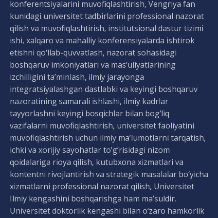
konferentsiyalarini muvofiqlashtirish, Vengriya fan
kunidagi universitet tadbirlarini professional nazorat
qilish va muvofiqlashtirish, institutsional dastur tizimi
ishi, xalqaro va mahalliy konferensiyalarda ishtirok
etishni qo‘llab-quvvatlash, nazorat sohasidagi
boshqaruv imkoniyatlari va mas’uliyatlarining
izchilligini ta’minlash, ilmiy jarayonga
integratsiyalashgan dastlabki va keyingi boshqaruv
nazoratining samarali ishlashi, ilmiy kadrlar
tayyorlashni keyingi bosqichlar bilan bog‘liq
vazifalarni muvofiqlashtirish, universitet faoliyatini
muvofiqlashtirish uchun ilmiy ma’lumotlarni tarqatish,
ichki va xorijiy sayohatlar to’g’risidagi nizom
qoidalariga rioya qilish, kutubxona xizmatlari va
kontentni rivojlantirish va strategik masalalar bo’yicha
xizmatlarni professional nazorat qilish, Universitet
Ilmiy kengashini boshqarishga ham ma’suldir.
Universitet doktorlik kengashi bilan o‘zaro hamkorlik