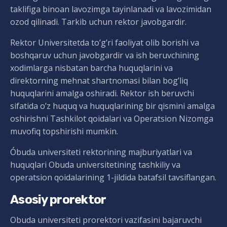
taklifiga binoan lavozimga tayinlanadi va lavozimidan
ozod qilinadi. Tarkib uchun rektor javobgardir.
Rektor Universitetda to’g’ri faoliyat olib borishi va
boshqaruv uchun javobgardir va ish beruvchining
xodimlarga nisbatan barcha huquqlarini va
direktorning mehnat shartnomasi bilan bog’liq
huquqlarini amalga oshiradi. Rektor ish beruvchi
sifatida o’z huquq va huquqlarining bir qismini amalga
oshirishni Tashkilot qoidalari va Operatsion Nizomga
muvofiq topshirishi mumkin.
Óbuda universiteti rektorining majburiyatlari va
huquqlari Obuda universitetining tashkiliy va
operatsion qoidalarining 1-jildida batafsil tavsiflangan.
Asosiy prorektor
Obuda universiteti prorektori vazifasini bajaruvchi