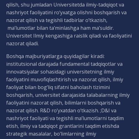
qilish, shu jumladan Universitetda ilmiy-tadqiqot va
nashriyot faoliyatini ro‘yxatga olishni boshqarish va
nazorat qilish va tegishli tadbirlar o’tkazish,
ma’lumotlar bilan ta’minlashga ham ma’suldir.
Universitet Ilmiy kengashiga raislik qiladi va faoliyatini
nazorat qiladi.
Boshqa majburiyatlarga quyidagilar kiradi:
institutsional darajada fundamental tadqiqotlar va
innovatsiyalar sohasidagi universitetning ilmiy
faoliyatini muvofiqlashtirish va nazorat qilish, ilmiy
faoliyat bilan bog’liq sifatni baholash tizimini
boshqarish, universitet darajasida talabalarning ilmiy
faoliyatini nazorat qilish, bilimlarni boshqarish va
nazorat qilish. R&D ro’yxatdan o’tkazish. ;D&I va
nashriyot faoliyati va tegishli ma’lumotlarni taqdim
etish, ilmiy va tadqiqot grantlarini taqdim etishda
strategik masalalar, bo’limlarning ilmiy