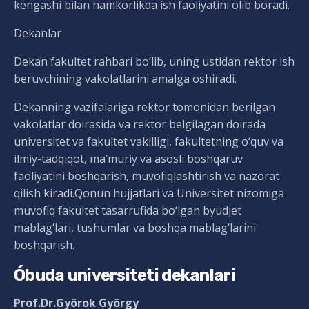
kengashi bilan hamkorlikda ish faoliyatini olib boradi.
Dekanlar
Dekan fakultet rahbari bo’lib, uning ustidan rektor ish
beruvchining vakolatlarini amalga oshiradi.
Dekanning vazifalariga rektor tomonidan berilgan
vakolatlar doirasida va rektor belgilagan doirada
universitet va fakultet vakilligi, fakultetning o‘quv va
ilmiy-tadqiqot, ma’muriy va asosli boshqaruv
faoliyatini boshqarish, muvofiqlashtirish va nazorat
qilish kiradi.Qonun hujjatlari va Universitet nizomiga
muvofiq fakultet tasarrufida bo‘lgan byudjet
mablag‘lari, tushumlar va boshqa mablag‘larini
boshqarish.
Óbuda universiteti dekanlari
Prof.Dr.Györok György