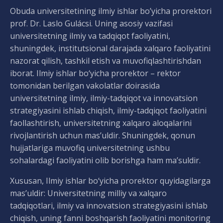
Obuda universitetining ilmiy ishlar bo’yicha prorektori
prof. Dr. Laslo Gulácsi. Uning asosiy vazifasi
universitetning ilmiy va tadqiqot faoliyatini,
shuningdek, institutsional darajada xalqaro faoliyatini
nazorat qilish, tashkil etish va muvofiqlashtirishdan
iborat. Ilmiy ishlar bo‘yicha prorektor – rektor
tomonidan berilgan vakolatlar doirasida
universitetning ilmiy, ilmiy-tadqiqot va innovatsion
strategiyasini ishlab chiqish, ilmiy-tadqiqot faoliyatini
faollashtirish, universitetning xalqaro aloqalarini
rivojlantirish uchun mas’uldir. Shuningdek, qonun
hujjatlariga muvofiq universitetning ushbu
sohalardagi faoliyatini olib borishga ham ma’suldir.
Xususan, Ilmiy ishlar bo‘yicha prorektor quyidagilarga
mas’uldir: Universitetning milliy va xalqaro
tadqiqotlari, ilmiy va innovatsion strategiyasini ishlab
chiqish, uning fanni boshqarish faoliyatini monitoring