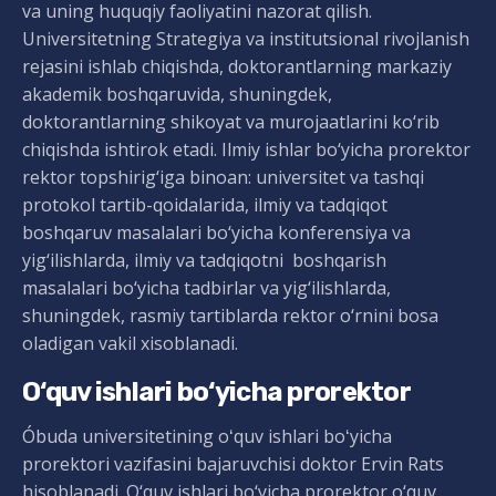
va uning huquqiy faoliyatini nazorat qilish.
Universitetning Strategiya va institutsional rivojlanish
rejasini ishlab chiqishda, doktorantlarning markaziy
akademik boshqaruvida, shuningdek,
doktorantlarning shikoyat va murojaatlarini ko‘rib
chiqishda ishtirok etadi. Ilmiy ishlar bo‘yicha prorektor
rektor topshirig‘iga binoan: universitet va tashqi
protokol tartib-qoidalarida, ilmiy va tadqiqot
boshqaruv masalalari bo‘yicha konferensiya va
yig‘ilishlarda, ilmiy va tadqiqotni boshqarish
masalalari bo‘yicha tadbirlar va yig‘ilishlarda,
shuningdek, rasmiy tartiblarda rektor o‘rnini bosa
oladigan vakil xisoblanadi.
O‘quv ishlari bo‘yicha prorektor
Óbuda universitetining oʻquv ishlari boʻyicha
prorektori vazifasini bajaruvchisi doktor Ervin Rats
hisoblanadi. O‘quv ishlari bo‘yicha prorektor o‘quv