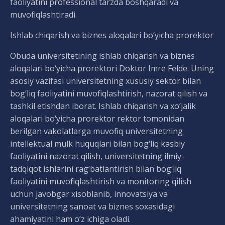
faoliyatini professional tarzda boshqaradi va
muvofiqlashtiradi.
Ishlab chiqarish va biznes aloqalari bo‘yicha prorektor
Obuda universitetining ishlab chiqarish va biznes
aloqalari bo‘yicha prorektori Doktor Imre Felde. Uning
asosiy vazifasi universitetning xususiy sektor bilan
bog‘liq faoliyatini muvofiqlashtirish, nazorat qilish va
tashkil etishdan iborat. Ishlab chiqarish va xo‘jalik
aloqalari bo‘yicha prorektor rektor tomonidan
berilgan vakolatlarga muvofiq universitetning
intellektual mulk huquqlari bilan bog‘liq kasbiy
faoliyatini nazorat qilish, universitetning ilmiy-
tadqiqot ishlarini rag‘batlantirish bilan bog‘liq
faoliyatini muvofiqlashtirish va monitoring qilish
uchun javobgar xisoblanib, innovatsiya va
universitetning sanoat va biznes soxasidagi
ahamiyatini ham o’z ichiga oladi.