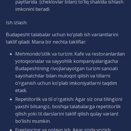
paytlarida (cheklovlar bilan) to’liq shaklda ishlash
imkonini beradi.
Ish izlash:
Budapesht talabalar uchun ko’plab ish variantlarini
taklif qiladi. Mana bir nechta takliflar:
Mehmondo’stlik va turizm: Kafe va restoranlardan
yotoqxonalar va sayyohlik kompaniyalarigacha
Budapeshtning rivojlanayotgan turizm sanoati
sayohatchilar bilan muloqot qilish va tillarni
o’rganish uchun ko’plab imkoniyatlarni taqdim
etadi.
Repetitorlik va til o‘rgatish: Agar siz ona tilingizni
yaxshi bilsangiz, boshqa talabalarga repetitorlik
qilish yoki til darslarini taklif qilish qulay variant
bo‘lishi mumkin.
Freelancing va onlayn ish. Agar sizda yozish,