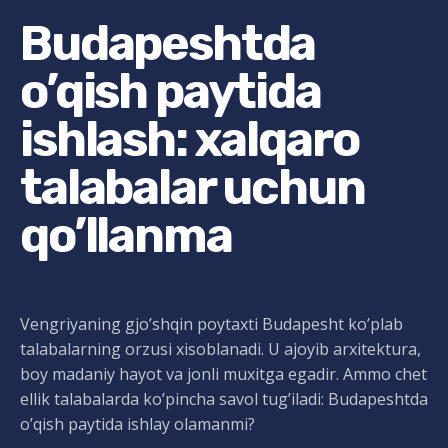
Budapeshtda
o’qish paytida
ishlash: xalqaro
talabalar uchun
qo’llanma
Vengriyaning gjo’shqin poytaxti Budapesht ko’plab
talabalarning orzusi xisoblanadi. U ajoyib arxitektura,
boy madaniy hayot va jonli muxitga egadir. Ammo chet
ellik talabalarda ko’pincha savol tug’iladi: Budapeshtda
o’qish paytida ishlay olamanmi?