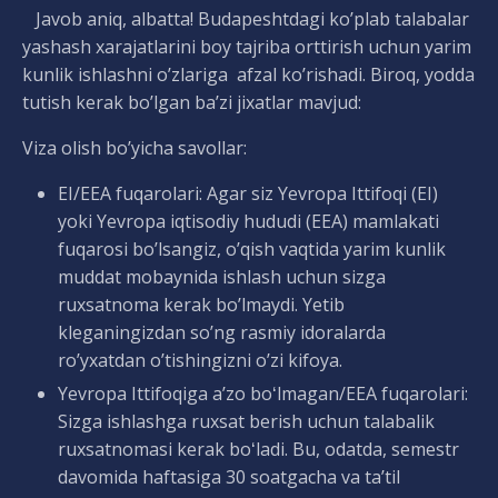
Javob aniq, albatta! Budapeshtdagi ko’plab talabalar
yashash xarajatlarini boy tajriba orttirish uchun yarim
kunlik ishlashni o’zlariga afzal ko’rishadi. Biroq, yodda
tutish kerak bo’lgan ba’zi jixatlar mavjud:
Viza olish bo’yicha savollar:
EI/EEA fuqarolari: Agar siz Yevropa Ittifoqi (EI)
yoki Yevropa iqtisodiy hududi (EEA) mamlakati
fuqarosi bo’lsangiz, o’qish vaqtida yarim kunlik
muddat mobaynida ishlash uchun sizga
ruxsatnoma kerak bo’lmaydi. Yetib
kleganingizdan so’ng rasmiy idoralarda
ro’yxatdan o’tishingizni o’zi kifoya.
Yevropa Ittifoqiga aʼzo boʻlmagan/EEA fuqarolari:
Sizga ishlashga ruxsat berish uchun talabalik
ruxsatnomasi kerak boʻladi. Bu, odatda, semestr
davomida haftasiga 30 soatgacha va ta’til