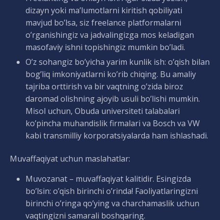
dizayn yoki ma’lumotlarni kiritish qobiliyati
mavjud bo’lsa, siz freelance platformalarni
o’rganishingiz va jadvalingizga mos keladigan
masofaviy ishni topishingiz mumkin bo’ladi.
O’z sohangiz bo’yicha yarim kunlik ish: o’qish bilan
bog’liq imkoniyatlarni ko’rib chiqing. Bu amaliy
tajriba orttirish va bir vaqtning o’zida biroz
daromad olishning ajoyib usuli bo’lishi mumkin.
Misol uchun, Obuda universiteti talabalari
ko’pincha muhandislik firmalari va Bosch va VW
kabi transmilliy korporatsiyalarda ham ishlashadi.
Muvaffaqiyat uchun maslahatlar:
Muvozanat – muvaffaqiyat kalitidir. Esingizda
bo’lsin: o’qish birinchi o’rinda! Faoliyatlaringizni
birinchi o’ringa qo’ying va charchamaslik uchun
vaqtingizni samarali boshqaring.