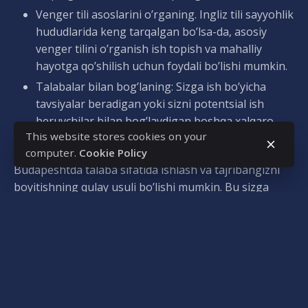
Venger tili asoslarini o’rganing. Ingliz tili sayyohlik
hududlarida keng tarqalgan bo’lsa-da, asosiy
venger tilini o’rganish ish topish va mahalliy
hayotga qo’shilish uchun foydali bo’lishi mumkin.
Talabalar bilan bog’laning: Sizga ish bo’yicha
tavsiyalar beradigan yoki sizni potentsial ish
beruvchilar bilan bog’laydigan boshqa xalqaro
This website stores cookies on your
talabalar bilan suxbatlashib ko’ring.
computer.
Cookie Policy
Budapeshtda talaba sifatida ishlash va tajribangizni
boyitishning qulay usuli bo’lishi mumkin. Bu sizga
qimmatli ko’nikmalarga ega bo’lish, mustaqil bo’lish va
mahalliy madaniyatga sho’ng’ish imkoniyatlarini ham
taklif etadi. Ehtiyotkorlik bilan rejalashtirish va to’g’ri
imkoniyatlar orqali siz ushbu maftunkor shaharda
o’qish va yarim kunlik ishni muvaffaqiyatli
uyg’unlashtira olishingizga ishonamiz!