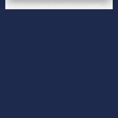
Өзбекстандағы жобасы ғылыми
негіздерге сүйенеді
12 қазан күні Обуда университеті
Өзбекстандағы алғашқы инновациялық
технологиялар паркін құруда маңызды...
News KZ
Read More