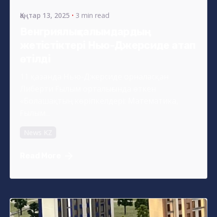
Қаңтар 13, 2025
3 min read
Венгриялық ғалымдардың
жетістіктері Нью-Джерсиде атап
өтілді
11 қазанда Нью-Джерсиде орналасқан
Либерти Ғылым орталығында өткен
«Болашақтың көріпкелдері: Математика,
Ғылым...
News KZ
Read More