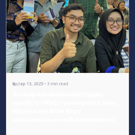
Posted by
s4nyi
Қаңтар 13, 2025
3 min read
Халықаралық байланыстарды
нығайту: Обуда университетінің
Индонезия білім беру
саласындағы көшбасшылық рөлі
270 миллионнан астам тұрғыны бар