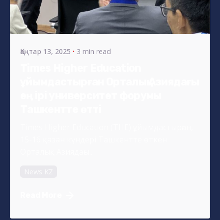
Posted by
s4nyi
Қаңтар 13, 2025
3 min read
Times Higher Education
ұйымдастырған Орталық Азиядағы
ең ірі университет форумы
Ташкентте өтті
Times Higher Education (THE) ұйымдастырған,
15-16 қазан күндері Ташкентте өткен
Орталық Азиядағы...
News KZ
Read More