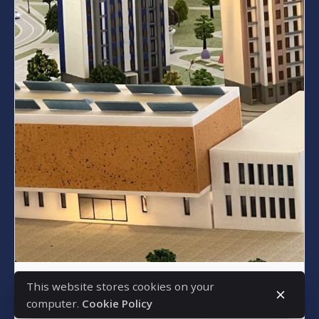
Posted by
s4nyi
This website stores cookies on your
Қаңтар 13, 2025
6 min read
computer.
Cookie Policy
Обуда университетінің