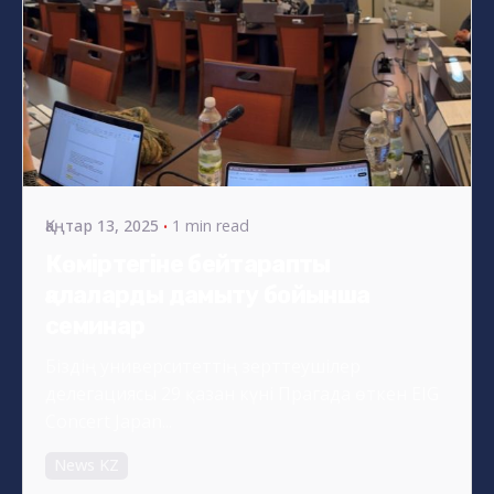
Posted by
s4nyi
Қаңтар 13, 2025
1 min read
Көміртегіне бейтарапты
қалаларды дамыту бойынша
семинар
Біздің университеттің зерттеушілер
делегациясы 29 қазан күні Прагада өткен EIG
Concert Japan...
News KZ