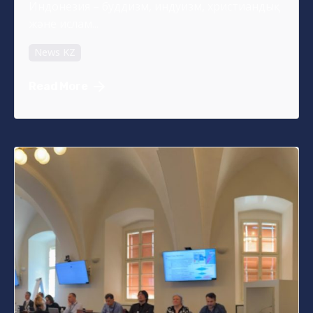
Индонезия – буддизм, индуизм, христиандық
және ислам...
News KZ
Read More