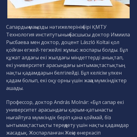
Сапардың маңызды нәтижелерінің бірі ҚМТУ
Технология институтының басшысы доктор Имиила
Рысбаева мен доктор, доцент László Koltai қол
қойған егжей-тегжейлі жұмыс жоспары болды. Бұл
құжат алдағы екі жылдағы міндеттерді анықтап,
екі университет арасындағы ынтымақтастықтың
нақты қадамдарын белгілейді. Бұл келісім үлкен
қадам болып, екі оқу орны үшін жаңа мүмкіндіктер
ашады.
Профессор, доктор András Molnár: «Бұл сапар екі
университет арасындағы қарым-қатынасты
нығайтуға мүмкіндік беріп қана қоймай, біз
ынтымақтастықты тереңдету үшін нақты қадамдар
жасадық. Жоспарланған Жеңіл өнеркәсіп