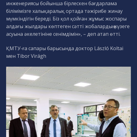
инженериясы бойынша бірлескен бағдарлама
білімімізге халықаралық ортада тәжірибе жинау
мүмкіндігін береді. Біз қол қойған жұмыс жоспары
алдағы жылдары көптеген сәтті жобалардың жүзеге
асуына әкелетініне сенімдімін», – деп атап өтті.
ҚМТУ-ға сапары барысында доктор László Koltai
мен Tibor Virágh