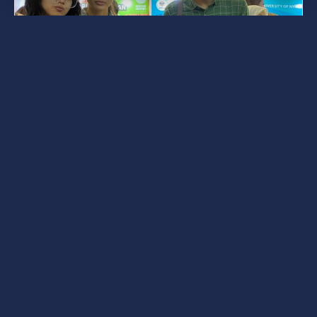
Posted by
s4nyi
Қаңтар 13, 2025
3 min read
Халықаралық байланыстарды
нығайту: Обуда университетінің
Индонезия білім беру
саласындағы көшбасшылық рөлі