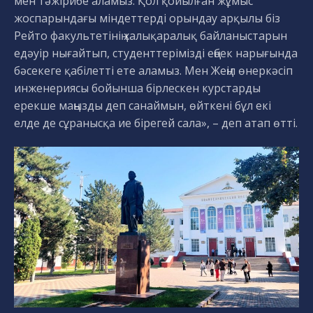
мен тәжірибе аламыз. Қол қойылған жұмыс
жоспарындағы міндеттерді орындау арқылы біз
Рейто факультетінің халықаралық байланыстарын
едәуір нығайтып, студенттерімізді еңбек нарығында
бәсекеге қабілетті ете аламыз. Мен Жеңіл өнеркәсіп
инженериясы бойынша бірлескен курстарды
ерекше маңызды деп санаймын, өйткені бұл екі
елде де сұранысқа ие бірегей сала», – деп атап өтті.