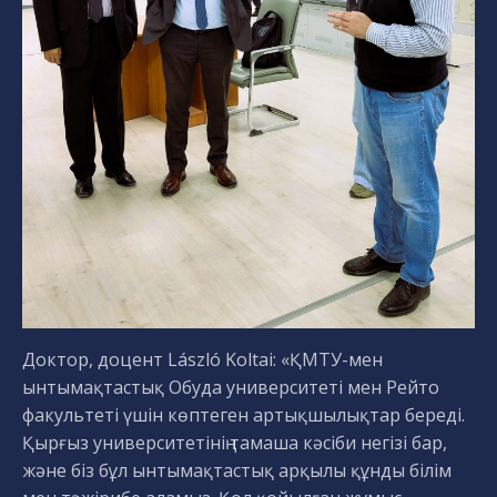
Доктор, доцент László Koltai: «ҚМТУ-мен
ынтымақтастық Обуда университеті мен Рейто
факультеті үшін көптеген артықшылықтар береді.
Қырғыз университетінің тамаша кәсіби негізі бар,
және біз бұл ынтымақтастық арқылы құнды білім