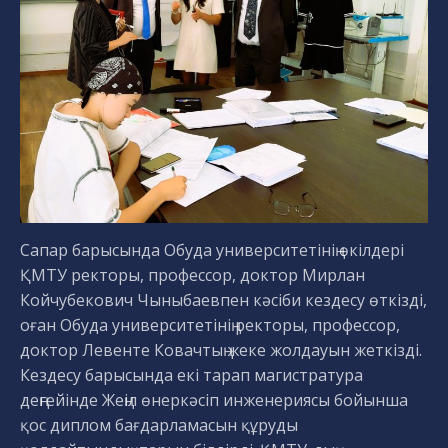
Сапар барысында Обуда университетінің өкілдері
ҚМТУ ректоры, профессор, доктор Мирлан
Койчубекович Чыныбаевпен кәсіби кездесу өткізді,
оған Обуда университетінің ректоры, профессор,
доктор Левенте Ковачтың жеке жолдауын жеткізді.
Кездесу барысында екі тарап магистратура
деңгейінде Жеңіл өнеркәсіп инженериясы бойынша
қос диплом бағдарламасын құруды