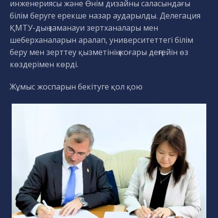
инженериясы және Өнім дизайны саласындағы
білім беруге ерекше назар аударылды. Делегация
ҚМТУ-дың заманауи зертханалары мен
шеберханаларын аралап, университеттегі білім
беру мен зерттеу қызметінің жоғары деңгейін өз
көздерімен көрді.
Жұмыс жоспарын бекітуге қол қою