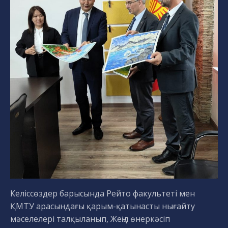
Келіссөздер барысында Рейто факультеті мен
ҚМТУ арасындағы қарым-қатынасты нығайту
мәселелері талқыланып, Жеңіл өнеркәсіп