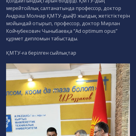
қолдайтындықтарын білдірді. ҚМТУ-дың
мерейтойлық салтанатында профессор, доктор
Андраш Молнар ҚМТУ-дың 70 жылдық жетістіктерін
мойындай отырып, профессор, доктор Мирлан
Койчубекович Чыныбаевқа “Ad optimum opus”
құрмет дипломын табыстады.
ҚМТУ-ға берілген сыйлықтар