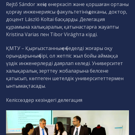
Rejtő Sándor жеңіл өнеркәсіп және қоршаған ортаны
қорғау инженериясы факультетінің деканы, доктор,
доцент László Koltai басқарды. Делегация
құрамына халықаралық қатынастарға жауапты
Kristina Varias пен Tibor Virághта кірді.
ҚМТУ – Қырғызстанның ең беделді жоғары оқу
орындарының бірі, ол жетпіс жыл бойы аймаққа
үздік инженерлерді даярлап келеді. Университет
халықаралық зерттеу жобаларына белсене
қатысып, көптеген шетелдік университеттермен
ынтымақтасады.
Келіссөздер кезіндегі делегация