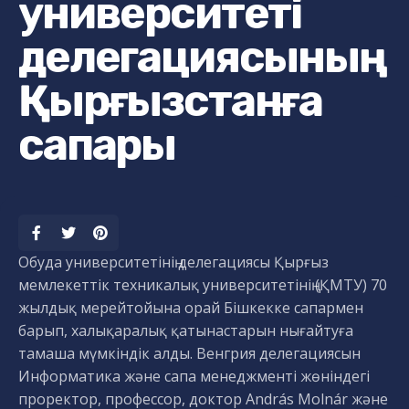
университеті
делегациясының
Қырғызстанға
сапары
Обуда университетінің делегациясы Қырғыз
мемлекеттік техникалық университетінің (ҚМТУ) 70
жылдық мерейтойына орай Бішкекке сапармен
барып, халықаралық қатынастарын нығайтуға
тамаша мүмкіндік алды. Венгрия делегациясын
Информатика және сапа менеджменті жөніндегі
проректор, профессор, доктор András Molnár және