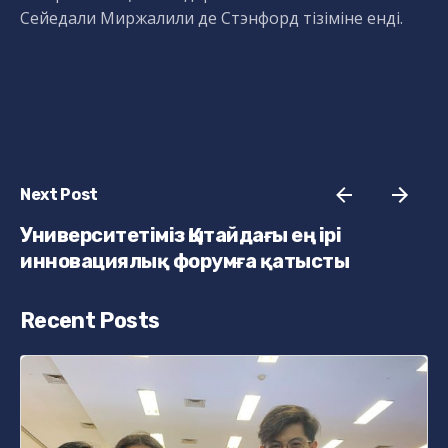
Сейедали Миржалили де Стэнфорд тізіміне енді.
Next Post
Университетіміз Қытайдағы ең ірі
инновациялық форумға қатысты
Recent Posts