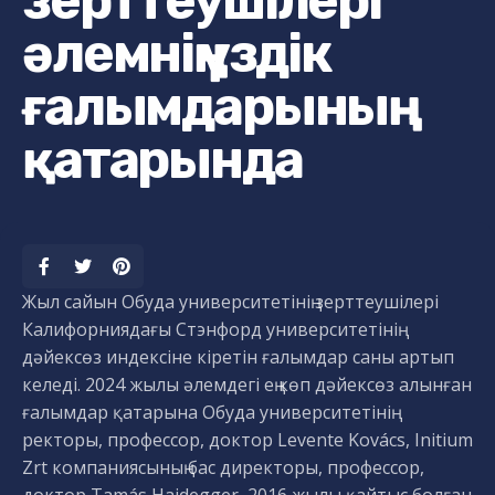
зерттеушілері
әлемнің үздік
ғалымдарының
қатарында
Жыл сайын Обуда университетінің зерттеушілері
Калифорниядағы Стэнфорд университетінің
дәйексөз индексіне кіретін ғалымдар саны артып
келеді. 2024 жылы әлемдегі ең көп дәйексөз алынған
ғалымдар қатарына Обуда университетінің
ректоры, профессор, доктор Levente Kovács, Initium
Zrt компаниясының бас директоры, профессор,
доктор Tamás Haidegger, 2016 жылы қайтыс болған