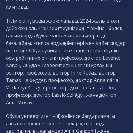
қамтиды.
Тізім екі нұсқада жарияланады: 2024 жылы ең көп
дәйексөз алынған зерттеушілердің тізімінен бөлек,
ғалымдардың бүкіл мансабындағы әсерін де
бағалайды, яғни олардың еңбектері мен дәйексөздері
негізінде. Обуда университетінің жеті зерттеушісі
осы рейтингке енген: профессор, доктор Levente
Ковач, Обуда университетінің негізін қалаушы
ректор, профессор, доктор Imre Rudas, доктор
Tamás Haidegger, профессор, доктор Annamária
Várkonyi-Kóczy, профессор, доктор János Fodor,
профессор, доктор László Szilágyi, және доктор
Amir Mosavi.
Обуда университетінің Excellence бағдарламасы
аясында ерекше профессорлар қатарында
австралиялық ғалымдар Amir Gandomi және