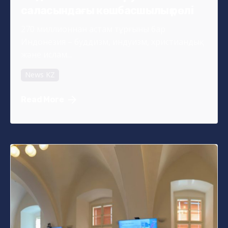
саласындағы көшбасшылық рөлі
270 миллионнан астам тұрғыны бар
Индонезия – буддизм, индуизм, христиандық
және ислам...
News KZ
Read More