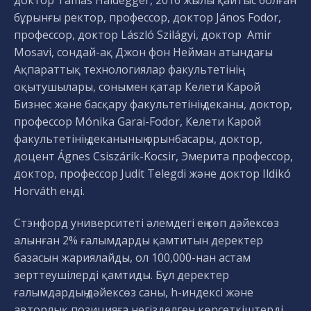
бұрынғы ректор, профессор, доктор János Fodor,
профессор, доктор László Szilágyi, доктор Amir
Mosavi, сондай-ақ Джон фон Нейман атындағы
Ақпараттық технологиялар факультетінің
оқытушылары, сонымен қатар Келети Карой
Бизнес және басқару факультетінің деканы, доктор,
профессор Mónika Garai-Fodor, Келети Карой
факультетінің деканының орынбасары, доктор,
доцент Ágnes Csiszárik-Kocsir, Эмерита профессор,
доктор, профессор Judit Telegdi және доктор Ildikó
Horváth енді.
Стэнфорд университеті әлемдегі ең көп дәйексөз
алынған 2% ғалымдарды қамтитын деректер
базасын жариялайды, ол 100,000-нан астам
зерттеушілерді қамтиды. Бұл деректер
ғалымдардың дәйексөз саны, h-индексі және
авторлық позицияға негізделген көрсеткіштерді