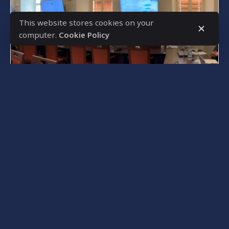
This website stores cookies on your
computer.
Cookie Policy
Posted by
s4nyi
Қаңтар 13, 2025
1 min read
Көміртегіне бейтарапты
қалаларды дамыту бойынша
семинар
Біздің университеттің зерттеушілер
делегациясы 29 қазан күні Прагада өткен EIG