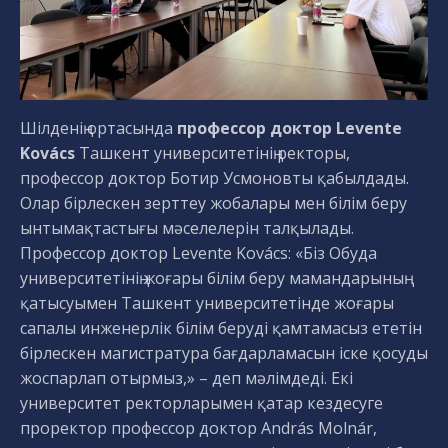
Шілденің ортасында
профессор доктор Levente
Kovács
Ташкент университетінің ректоры,
профессор доктор Ботир Усмоновты қабылдады.
Олар бірлескен зерттеу жобалары мен білім беру
ынтымақтастығы мәселелерін талқылады.
Профессор доктор Levente Kovács: «Біз Обуда
университетінің жоғары білім беру мамандарының
қатысуымен Ташкент университетінде жоғары
сапалы инженерлік білім беруді қамтамасыз ететін
бірлескен магистратура бағдарламасын іске қосуды
жоспарлап отырмыз,» – деп мәлімдеді. Екі
университет ректорларымен қатар кездесуге
проректор профессор доктор András Molnár,