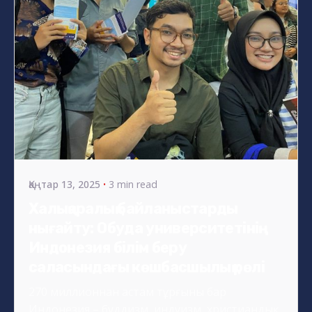
Posted by
s4nyi
Қаңтар 13, 2025
3 min read
Халықаралық байланыстарды
нығайту: Обуда университетінің
Индонезия білім беру
саласындағы көшбасшылық рөлі
270 миллионнан астам тұрғыны бар
Индонезия – буддизм, индуизм, христиандық