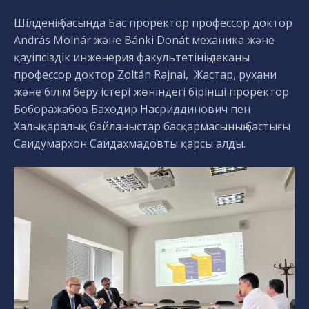
Шілденің басында Бас проректор профессор доктор
András Molnár және Bánki Donát механика және
қауіпсіздік инженерия факультетінің деканы
профессор доктор Zoltán Rajnai, Жастар, рухани
және білім беру істері жөніндегі бірінші проректор
Боборажабов Баходир Насриддинович пен
Халықаралық байланыстар басқармасының бастығы
Саидумархон Саидахмадовты қарсы алды.