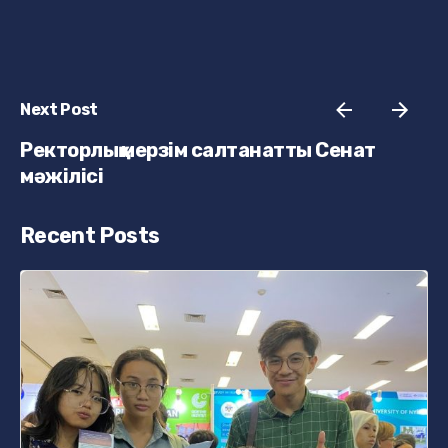
Next Post
Ректорлық мерзім салтанатты Сенат
мәжілісі
Recent Posts