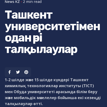
News KZ
2 min read
Ташкент
университетімен
одан әрі
талқылаулар
1-2 шілде және 15 шілде күндері Ташкент
химиялық технологиялар институты (TICT)
мен Обуда университеті арасында білім беру
және мобильдік мәселелер бойынша екі кезеңді
талқылаулар өтті.