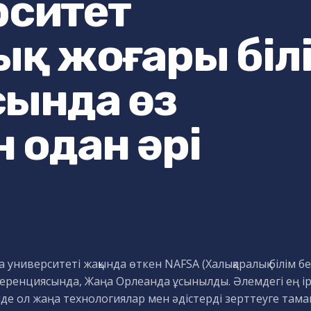
ерситет
қ жоғары біл
сында өз
 одан әрі
а университеті жақында өткен NAFSA (Халықаралық білім 
еренциясында, Жаңа Орлеанда ұсынылды. Әлемдегі ең ірі 
нде ол жаңа технологиялар мен әдістерді зерттеуге тама