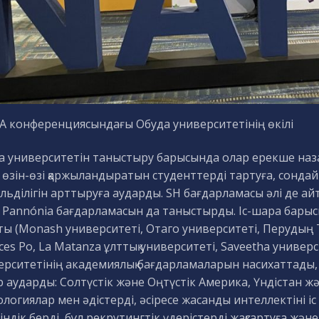
A конференциясындағы Обуда университетінің өкілі
а университетін таныстыру барысында олар ерекше наз
 өзін-өзі қаржыландыратын студенттерді тартуға, сонда
льділігін арттыруға аударды. SH бағдарламасы әлі де ай
 Pannónia бағдарламасын да таныстырды. Іс-шара барыс
сты (Monash университеті, Отаго университеті, Перудың 
ces Po, La Matanza ұлттық университеті, Saveetha униве
ерситетінің академиялық бағдарламаларын насихаттады, ә
р аударды: Солтүстік және Оңтүстік Америка, Үндістан 
логиялар мен әдістерді, әсіресе жасанды интеллектіні іс
ндік берді, бұл рекрутингтік үдерістерді жақсартуға жән