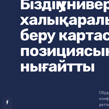
Біздің унив
халықаралы
беру карта
позициясын
нығайтты
Обуд
конф
реті