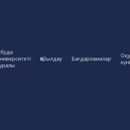
буда
Оқ
ниверситеті
Қабылдау
Бағдарламалар
күн
уралы