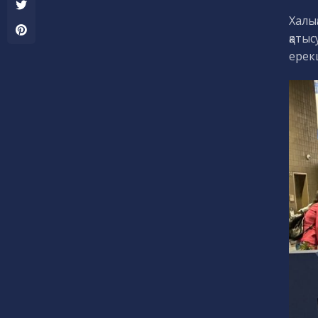
Халық
қаты
ерекш