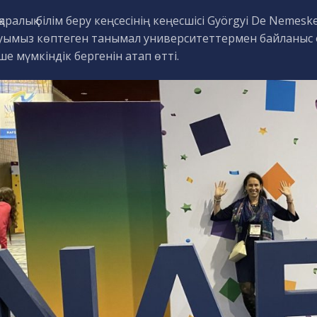
аралық білім беру кеңсесінің кеңесшісі Györgyi De Nemes
суымыз көптеген танымал университеттермен байланыс ор
е мүмкіндік бергенін атап өтті.