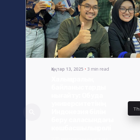
Posted
by
s4nyi
Қаңтар 13, 2025
3 min read
Халықаралық
байланыстарды
нығайту: Обуда
университетінің
Th
Индонезия білім
беру саласындағы
көшбасшылық рөлі
270 миллионнан астам