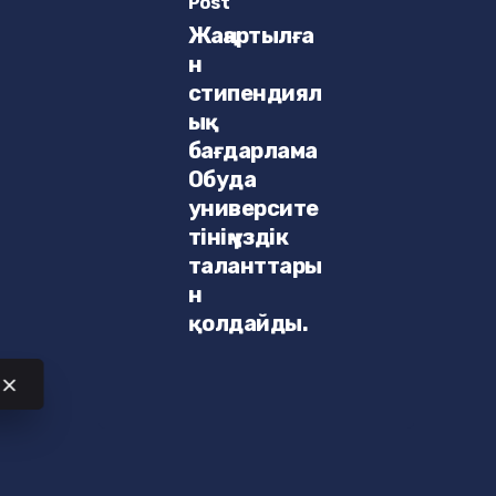
Post
Жаңартылға
н
стипендиял
ық
бағдарлама
Обуда
университе
тінің үздік
таланттары
н
қолдайды.