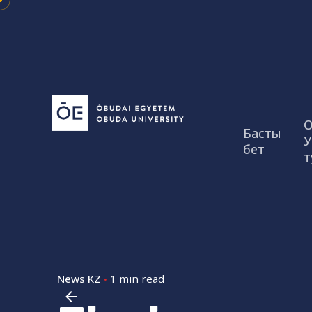
Skip
to
content
О
Басты
У
бет
т
News KZ
1 min read