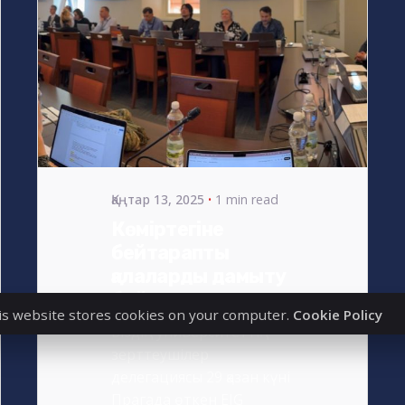
Posted
by
s4nyi
Қаңтар 13, 2025
1 min read
Көміртегіне
бейтарапты
қалаларды дамыту
бойынша семинар
is website stores cookies on your computer.
Cookie Policy
Біздің университеттің
зерттеушілер
делегациясы 29 қазан күні
Прагада өткен EIG