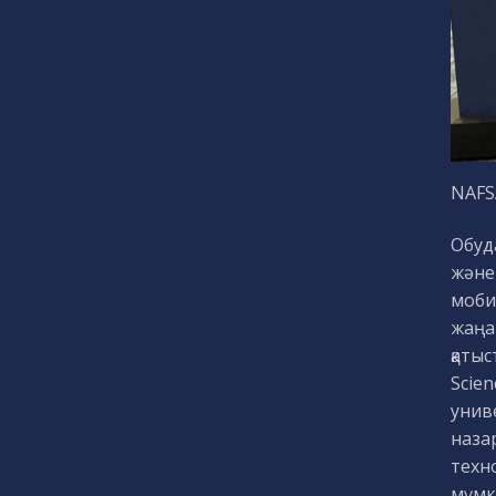
NAFS
Обуд
және
моби
жаңа
қаты
Scien
унив
наза
техно
мүмкі