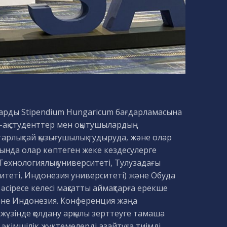
арды Stipendium Hungaricum бағдарламасына
й-ақ студенттер мен оқытушылардың
тарлықтай қызығушылық тудыруда, және олар
ында олар көптеген жеке кездесулерге
Технологиялық университеті, Тулузадағы
рситеті, Индонезия университеті) және Обуда
сіресе келесі мақсатты аймақтарға ерекше
және Индонезия. Конференция жаңа
 жүзінде қолдану арқылы зерттеуге тамаша
е әкімшілік жүктемелерді азайтуға тиімді