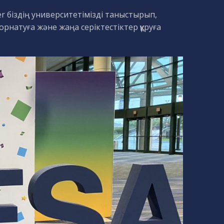
ker біздің университетімізді таныстырып,
натуға және жаңа серіктестіктер құруға