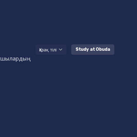
Study at Obuda
ушылардың
і