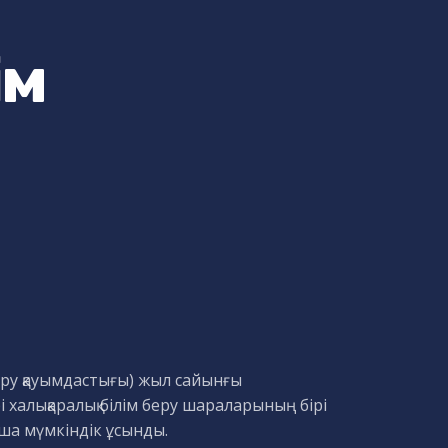
ім
беру қауымдастығы) жыл сайынғы
халықаралық білім беру шараларының бірі
ша мүмкіндік ұсынды.