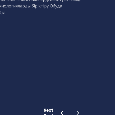
хнологияларды біріктіру Обуда
ды.
Next