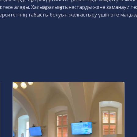
ктесе алады. Халықаралық қатынастарды және заманауи те
ерситетінің табысты болуын жалғастыру үшін өте маңыз