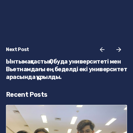
Next Post
Ынтымақтастық Обуда университеті мен
Вьетнамдағы ең беделді екі университет
арасында құрылды.
Recent Posts