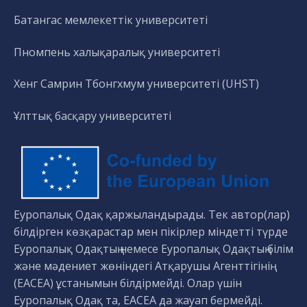
Батангас мемлекеттік университеті
Пномпень халықаралық университеті
Хенг Самрин Тбонгхмум университеті (UHST)
Ұлттық басқару университеті
Еуропалық Одақ қаржыландырады. Тек автор(лар)
білдірген көзқарастар мен пікірлер міндетті түрде
Еуропалық Одақтың немесе Еуропалық Одақтың білім
және мәдениет жөніндегі Атқарушы Агенттігінің
(EACEA) ұстанымын білдірмейді. Олар үшін
Еуропалық Одақ та, EACEA да жауап бермейді.