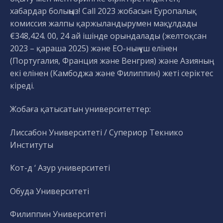
хабардар болыңыз! Call 2023 жобасын Еуропалық
комиссия жалпы қаржыландырумен мақұлдады
€348,424. 00, 24 ай ішінде орындалады (желтоқсан
2023 – қараша 2025) және ЕО-ның үш елінен
(Португалия, Франция және Венгрия) және Азияның
екі елінен (Камбоджа және Филиппин) жеті серіктес
кіреді.
Жобаға қатысатын университеттер:
Лиссабон Университеті / Супериор Текнико
Институты
Кот-д ‘ Азур университеті
Обуда Университеті
Филиппин Университеті