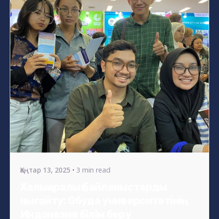
Posted by
s4nyi
Қаңтар 13, 2025
3 min read
Халықаралық байланыстарды
нығайту: Обуда университетінің
Индонезия білім беру