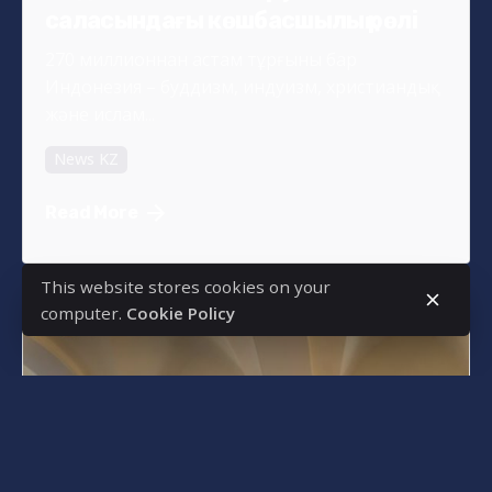
саласындағы көшбасшылық рөлі
270 миллионнан астам тұрғыны бар
Индонезия – буддизм, индуизм, христиандық
және ислам...
News KZ
Read More
This website stores cookies on your
computer.
Cookie Policy