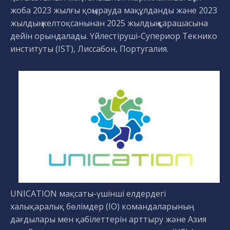
жоба 2023 жылғы қоңырауда мақұлданды және 2023
жылдың желтоқсанынан 2025 жылдың қарашасына
дейін орындалады. Үйлестіруші-Супериор Текнико
институты (IST), Лиссабон, Португалия.
UNICATION мақсаты-үшінші елдердегі
халықаралық бөлімдер (IO) командаларының
дағдылары мен қабілеттерін арттыру және Азия