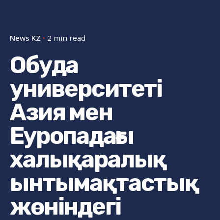
News KZ
2 min read
Обуда
университеті
Азия мен
Еуропадағы
халықаралық
ынтымақтастық
жөніндегі