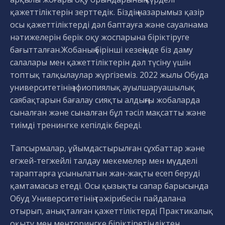
қажеттіліктерін зерттедік. Біздің назарымыз қазір
осы қажеттіліктерді дәл баптауға және сауалнама
нәтижелерін берік оқу жоспарына біріктіруге
бағытталған.Жобаның бірінші кезеңінде біз даму
салалары мен қажеттіліктерін дәл түсіну үшін
топтық талқылаулар жүргіземіз. 2022 жылы Обуда
университетінің эфиопиялық ауылшаруашылық
саябақтарын бағалау сияқты алдыңғы жобаларда
сыналған және сыналған бұл тәсіл мақсатты және
тиімді тренингке кепілдік береді.
Тапсырмалар, ұйымдастырылған сұхбаттар және
егжей-тегжейлі талдау мекемелер мен мүдделі
тараптарға ұсынылатын жан-жақты есеп беруді
қамтамасыз етеді. Осы қызықты сапар барысында
Обуд Университетінің тәжірибесін пайдалана
отырып, анықталған қажеттіліктерді Практикалық
оқыту мен менторингке біріктіретіндіктен,