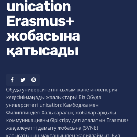
unication
Erasmus+
жобасына
қатысады
Обуда университетінің ғылым және инженерия
кеңсесінің маңызды жаңалықтары! Біз Обуда
университеті unication: Камбоджа мен
Филиппиндегі Халықаралық жобалар арқылы
коммуникацияны біріктіру деп аталатын Erasmus+
жаңа әлеуетті дамыту жобасына (SVNE)
қатысатынын мақтанышпен жариялаймыз. Бұл