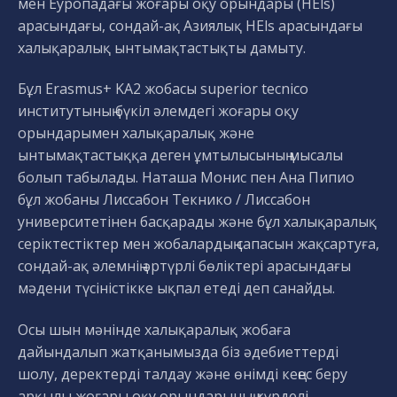
мен Еуропадағы жоғары оқу орындары (HEls)
арасындағы, сондай-ақ Азиялық HEls арасындағы
халықаралық ынтымақтастықты дамыту.
Бұл Erasmus+ KA2 жобасы superior tecnico
институтының бүкіл әлемдегі жоғары оқу
орындарымен халықаралық және
ынтымақтастыққа деген ұмтылысының мысалы
болып табылады. Наташа Монис пен Ана Пипио
бұл жобаны Лиссабон Текнико / Лиссабон
университетінен басқарады және бұл халықаралық
серіктестіктер мен жобалардың сапасын жақсартуға,
сондай-ақ әлемнің әртүрлі бөліктері арасындағы
мәдени түсіністікке ықпал етеді деп санайды.
Осы шын мәнінде халықаралық жобаға
дайындалып жатқанымызда біз әдебиеттерді
шолу, деректерді талдау және өнімді кеңес беру
арқылы жоғары оқу орындарының күрделі