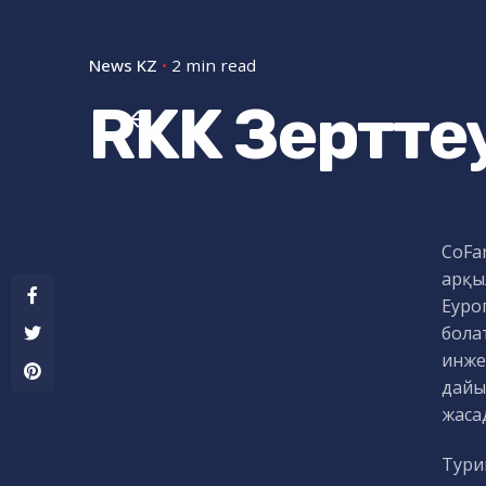
News KZ
2 min read
RKK Зертте
CoFar
арқы
Еуро
бола
инже
дайы
жаса
Тури