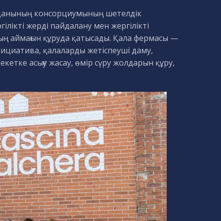
ауданының консорциумының шетелдік
ілікті жерді пайдалану мен жергілікті
ың аймағын құруда қатысады. Қала фермасы —
ициатива, қалаларды жетіспеуші даму,
екетке асығу жасау, өмір сүру жолдарын құру,