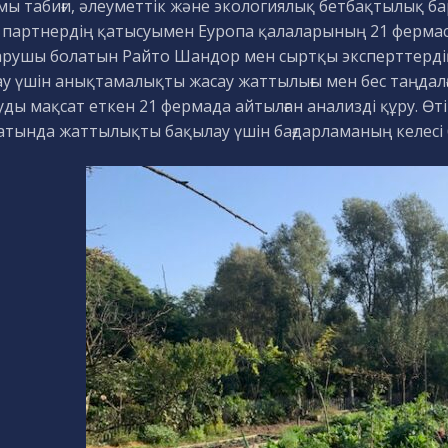
мы табиғи, әлеуметтік және экологиялық бетбақтылық ба
 партнердің қатысуымен Еуропа қалаларының 21 ферма
арушы болатын Райто Шандор мен сыртқы эксперттердің
ау үшін анықтамалықты жасау жаттылығы мен бес таңдал
ды мақсат еткен 21 фермада айтылған анализді құру. Өті
атында жаттылықты бақылау үшін бағдарламаның келесі б