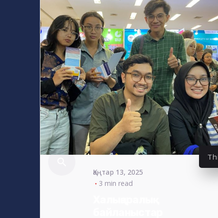
Posted
by
s4nyi
Th
Қаңтар 13, 2025
3 min read
Халықаралық
байланыстар