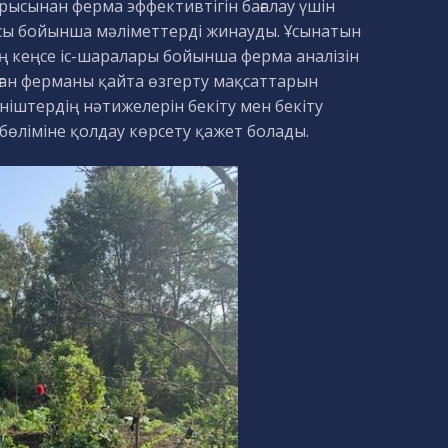
рысынан ферма эффективтігін бағалау үшін
сы бойынша мәліметтерді жинауды. Ұсынатын
 кеңсе іс-шаралары бойынша ферма аналізін
ған ферманы қайта өзгерту мақсаттарын
ніштердің нәтижелерін бекіту мен бекіту
өліміне қолдау көрсету қажет болады.