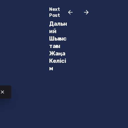
Next
Post
Дальн
ий
Шығыс
тағы
Жаңа
Келісі
м