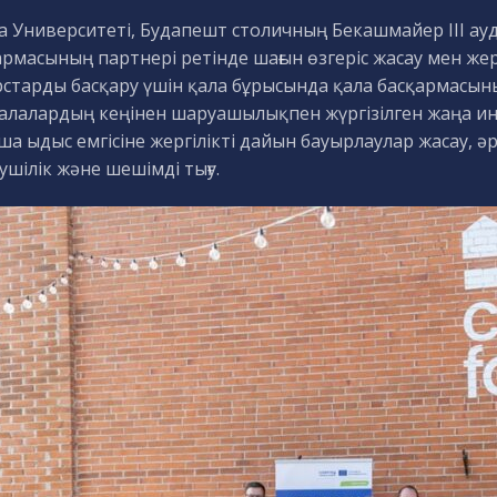
а Университеті, Будапешт столичның Бекашмайер III 
рмасының партнері ретінде шағын өзгеріс жасау мен жерг
рстарды басқару үшін қала бұрысында қала басқармасын
қалалардың кеңінен шаруашылықпен жүргізілген жаңа ин
а ыдыс емгісіне жергілікті дайын бауырлаулар жасау, әр
шілік және шешімді тығу.