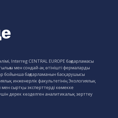
де
бөлімі, Interreg CENTRAL EUROPE бағдарламасы
ылығы мен сондай-ақ өтінішті фермаларды
тар бойынша бағдарламанын басқарушысы
ялық инженерлік факультетінің Экологиялық
 мен сыртқы эксперттерді көмекке
 үшін дерек көзделген аналитикалық зерттеу