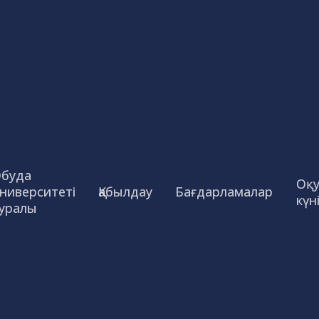
буда
Оқ
ниверситеті
Қабылдау
Бағдарламалар
күн
уралы