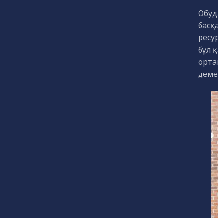
Обуд
басқа
ресу
бұл 
орташ
демеу