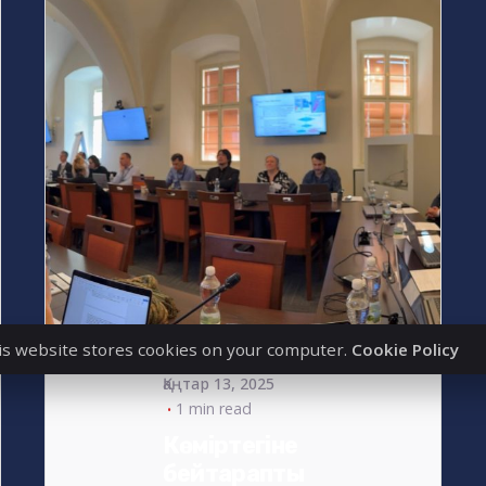
Posted
by
s4nyi
is website stores cookies on your computer.
Cookie Policy
Қаңтар 13, 2025
1 min read
Көміртегіне
бейтарапты