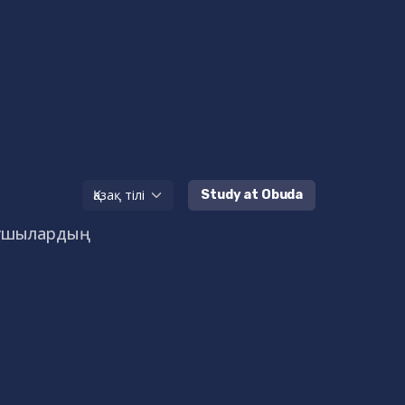
Study at Obuda
ушылардың
і