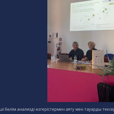
ші бөлім анализді өзгерістермен аяту мен тауарды тексе