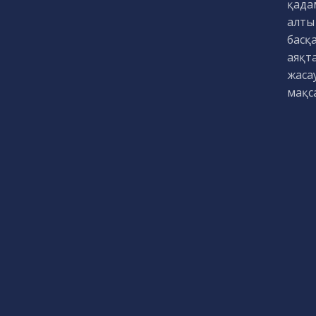
қада
алты
басқ
аяқт
жасау
мақс