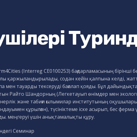
ушілері Турин
m4Cities (Interreg CE0100253) бағдарламасының бірінші 
лы қаржыландырылады, содан кейін қалпына келді, жатт
па мен тауарды тексеруді бағалап қояды. Бұл дайындық
тын Райто Шандорның (Легкетауып өнімдер мен экологи
нерлік және табиғи ғылымилар институтының оқушылары
ндауымен құрылған), түсініктеме іске асырып, бес ферма
ды. меңгеруі үшін анықтамалықты құру.
ндегі Семинар