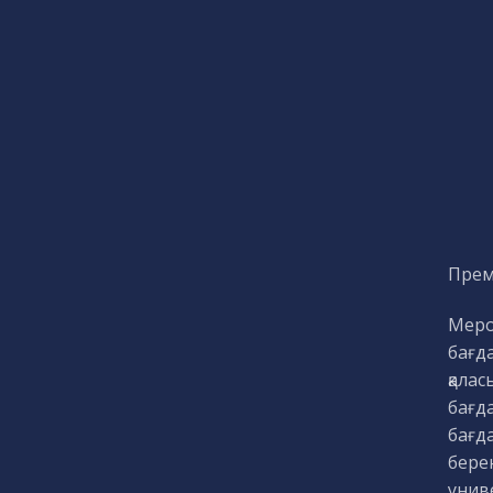
Прем
Меро
бағда
қала
бағд
бағд
берен
унив