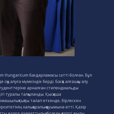
 Hungaricum бағдарламасы сәтті болған. Бұл
қу алуға мүмкіндік берді. Басқа алғашқы алу
 студенттеріне арналған стипендиальды
і туралы талқыланды. Қысқаша
рмашылықтықты талап еткенде, бірлескен
итетінің халықаралық қауымына өтті. Қазір
ты өзара азаматтылық болған қазіргі жылы,