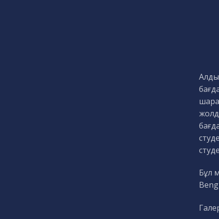
Алды
бағда
шарал
жолд
бағда
студ
студе
Бұл м
Bengi
Гале