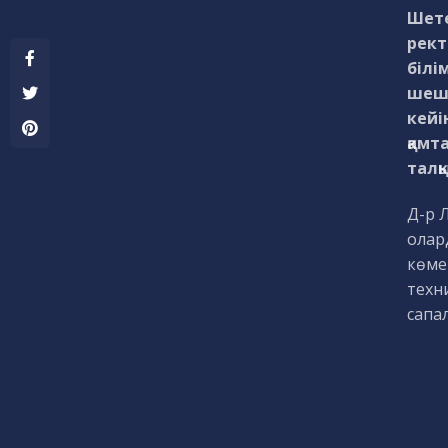
Шете
рект
білі
шеші
кейі
қамт
талқ
Д-р 
олар
көме
техн
сапа