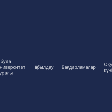
буда
Оқ
ниверситеті
Қабылдау
Бағдарламалар
күн
уралы