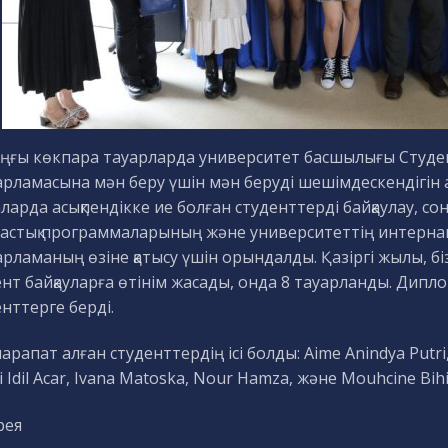
ңғы көкпара тауарларда университет басшылығы Студен
рламасына мән беру үшін мән беруді шешімдескендігін ай
арда асықпендікке ие болған студенттерді байқаулау, со
астық программаларының және университеттің интерна
рламаның өзіне қатысу үшін орындалды. Қазіргі жылы, бізг
ент байқауларға өтінім жасады, онда 8 тауарланды. Ди
нттерге берді.
арапат алған студенттердің ісі болды: Aime Anindya Putri, 
 Idil Acar, Ivana Matoska, Nour Hamza, және Mouhcine Bihi
рея