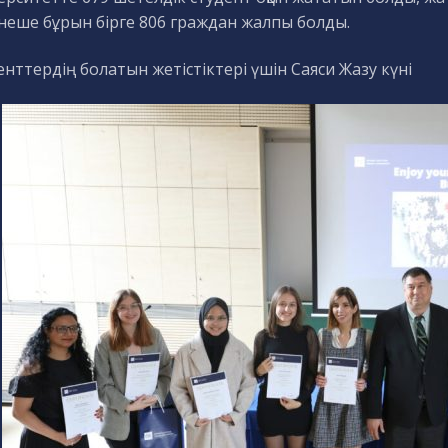
а неше бұрын бірге 806 граждан жалпы болды.
нттердің болатын жетістіктері үшін Саяси Жазу күні