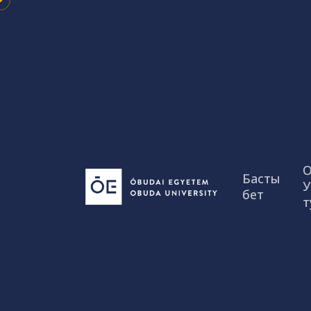
Skip
to
content
О
Басты
У
бет
т