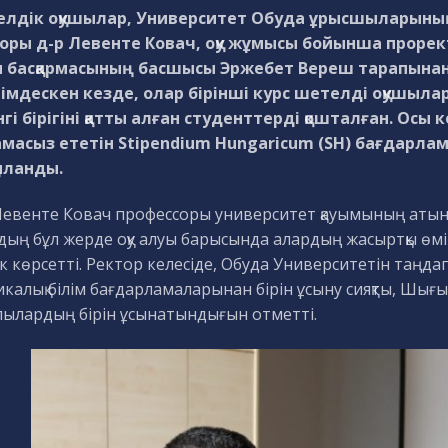
лдік оқушылар, Университет Обуда ұрысшыларының 
оры д-р Левенте Ковач, оқу жұмысы бойынша прорек
м басқармасының басшысы Эржебет Вереш тарапынан 
мдескен кезде, олар бірінші курс шетелді оқушыл
нгі бірігіні қатты алған студенттерді қошталған. Осы
амасыз ететін Stipendium Hungaricum (SH) бағдар
ыланды.
Левенте Ковач профессоры университет қауымының атында
дың бұл жерде оқу алуы барысында алардың жасыртқы өмі
к көрсетті. Ректор келесіде, Обуда Университетін таңд
икалық білім бағдарламаларынан бірін ұсыну сияқты, Шығ
лылардың бірін ұсынатындығын отметті.