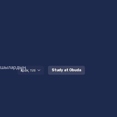
ушылардың
Study at Obuda
і