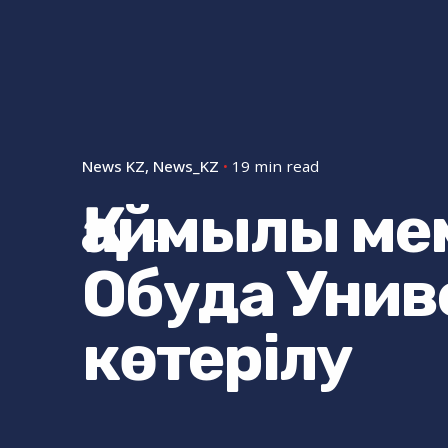
News KZ
News_KZ
19 min read
Қаймылы ме
Обуда Унив
көтерілу