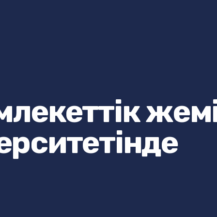
млекеттік жем
ерситетінде