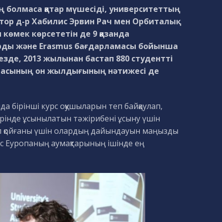
болмаса қатар мүшесіді, университеттың
тор д-р Хабилис Эрвин Рач мен Орбиталық
көмек көрсететін де 9 қазанда
арды және Erasmus бағдарламасы бойынша
 кезде, 2013 жылынан бастап 880 студентті
ламасының он жылдығының нәтижесі де
 бірінші курс оқушыларын теп байқаулап,
рінде ұсынылатын тәжірибені ұсыну үшін
ап қойғаны үшін олардың дайындауын маңызды
ыс Еуропаның аумақтарының ішінде ең