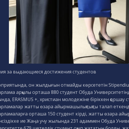
ия за выдающиеся достижения студентов
приятында, он жылдығын отмайды көрсететін Stipendium
рлама арқылы орташа 880 студент Обуда Университетінде о
сында, ERASMUS +, христиан молодежіне біріккен қоршау
арламалар жатты өзара айырмашылықтықты талап еткендіг
арламаларға орташа 150 студент кірді, жатты өзара айы
сіздікке ие Жаңа учу жылында 231 адаммен Обуда Универс
ерситетте 679 шетелдік студент оқып жататын болды, жат