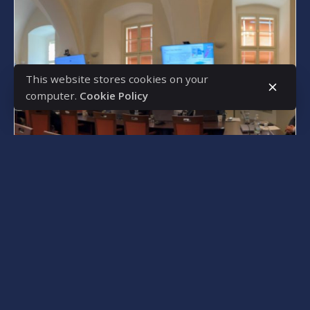
This website stores cookies on your
computer.
Cookie Policy
Posted by
s4nyi
Қаңтар 13, 2025
1 min read
Көміртегіне бейтарапты
қалаларды дамыту бойынша