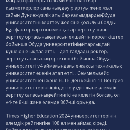
маңызды факторы ғылыми біліктілігі бар
қызметкерлер санының едәуір артуы және жыл
сайын Дүниежүзілік аты бар ғалымдардың Обуда
университетінің зерттеу желісіне қосылуы болды.
Бұл факторлар сонымен қатар зерттеу және
зерттеу ортасының сапасын өлшейтін көрсеткіштер
бойынша Обуда университетінің айтарлықтай
күшеюіне ықпал етті, – деп талдады ректор,
зерттеу сапасының көрсеткіші бойынша Обуда
университеті v4 аймағындағы ең жақсы техникалық
университет екенін атап өтті. . Семмельвейс
университетінен және ELTE-ден кейінгі 11 Венгрия
университеттерінің ішіндегі ең үздігі және әлемдік
зерттеу сапасының рейтингісіне келетін болсақ, ол
v4-те 8-ші және әлемде 867-ші орында.
Times Higher Education 2024 университеттерінің
әлемдік рейтингіне 108 ел мен аймақ кіреді.