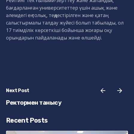
Рейтинг тек ғылыми-зерттеу және жаһандық
бағдарланған университеттер үшін ашық және
әлемдегі ең толық, теңдестірілген және қатаң
салыстырмалы талдау жүйесі болып табылады, ол
17 тиімділік көрсеткіші бойынша жоғары оқу
орындарын пайдаланады және өлшейді.
Next Post
Ректормен танысу
Recent Posts