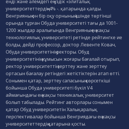
енді және әлемдегі ең үздік «элиталық
университеттердің»4% -. қатарында қалды.
Венгрияның он бір оқу орнының ішінде төртінші
орында тұрған Обуда университеті тағы да 1001-
1200 жылдар аралығында Венгрияның ең жақсы
технологиялық университеті ретінде рейтингке ие
болды, дейді профессор, доктор Левенте Ковач,
Обуда университетінің ректоры. Обуд
университетінің жұмысын жоғары бағалай отырып,
ректор университеттің зерттеу және зерттеу
ортасын бағалау ретіндегі жетістіктерін атап өтті.
Сонымен қатар, зерттеу сапасының көрсеткіші
бойынша Обуда университеті бүкіл V4
аймағындағы ең жақсы техникалық университет
болып табылады. Рейтинг авторлары сонымен
қатар Обуд университетін Халықаралық
перспективалар бойынша Венгриядағы ең жақсы
университеттердің қатарына қосты.