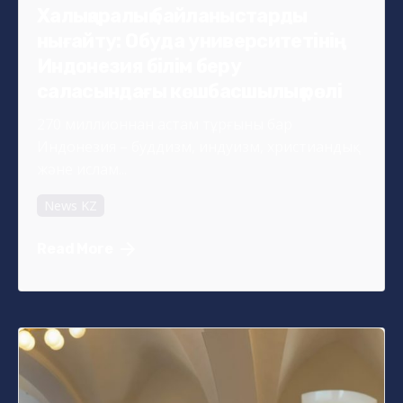
Халықаралық байланыстарды
нығайту: Обуда университетінің
Индонезия білім беру
саласындағы көшбасшылық рөлі
270 миллионнан астам тұрғыны бар
Индонезия – буддизм, индуизм, христиандық
және ислам...
News KZ
Read More