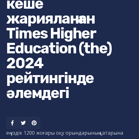
кеше
жарияланған
Times Higher
Education (the)
2024
рейтингінде
әлемдегі
ең үздік 1200 жоғары оқу орындарының қатарына