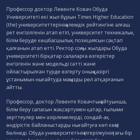
Профессор доктор Левенте Ковач Обуда
Университеті екі жыл бұрын Times Higher Education
(the) университеттерінің әлемдік рейтингіне алғаш
рет енгізілгенін атап өтіп, университет техникалық
білім беруде көшбасшылық позициясын сақтап
қалғанын атап өтті. Ректор соңғы жылдары Обуда
университеті бірқатар салаларға өзгерістер
енгізгенін және модельді сәтті және
ойластырылған түрде өзгерту оның қазіргі
ұстанымын нығайтуда маңызды рөл атқарғанын
айтты.
Профессор, доктор Левенте Ковачтың айтуынша,
білім беру сапасын жақсартумен қатар, ғылыми
зерттеулер мен әзірлемелерді, сондай-ақ
өндірістік байланыстарды нығайтуға көп көңіл
бөлінеді. Обуда университетінің ілгерілеуінің тағы бір