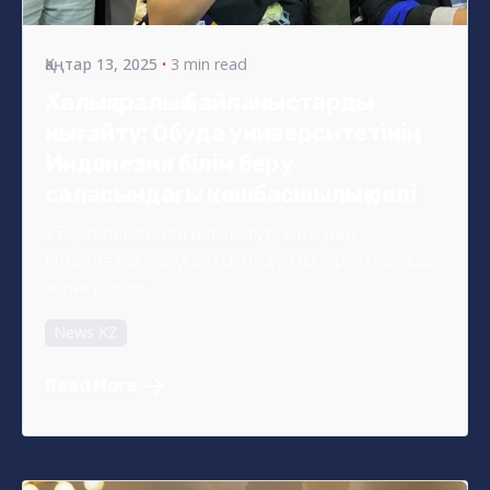
Қаңтар 13, 2025
3 min read
Халықаралық байланыстарды
нығайту: Обуда университетінің
Индонезия білім беру
саласындағы көшбасшылық рөлі
270 миллионнан астам тұрғыны бар
Индонезия – буддизм, индуизм, христиандық
және ислам...
News KZ
Read More