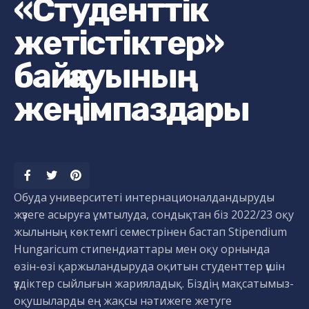
«Студенттік
жетістіктер»
байқауының
жеңімпаздары
Обуда университеті интернационалдандыруды
жүзеге асыруға ұмтылуда, сондықтан біз 2022/23 оқу
жылының көктемгі семестрінен бастап Stipendium
Hungaricum стипендиаттары мен оқу орнында
өзін-өзі қаржыландыруда оқитын студенттер үшін
үздіктер сыйлығын жарияладық. Біздің мақсатымыз-
оқушыларды ең жақсы нәтижеге жетуге