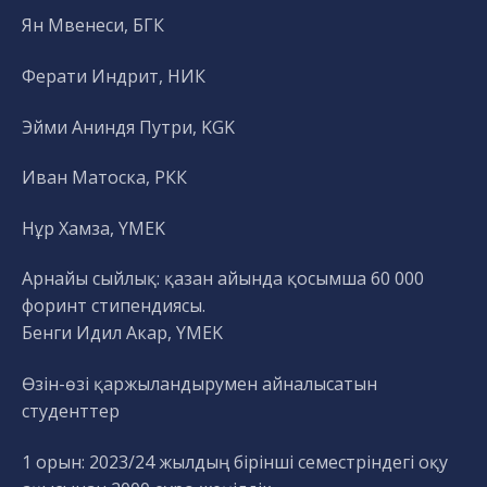
Ян Мвенеси, БГК
Ферати Индрит, НИК
Эйми Аниндя Путри, KGK
Иван Матоска, РКК
Нұр Хамза, YMEK
Арнайы сыйлық: қазан айында қосымша 60 000
форинт стипендиясы.
Бенги Идил Акар, YMEK
Өзін-өзі қаржыландырумен айналысатын
студенттер
1 орын: 2023/24 жылдың бірінші семестріндегі оқу