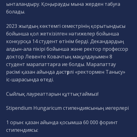
ынталандыру. Қоңырауды мына жерден табуға
болады.
2023 жылдың көктемгі семестрінің қорытындысы
бойынша қол жеткізілген нәтижелер бойынша
конкурсқа 14 студент өтінім берді. Декандардың
алдын-ала пікірі бойынша және ректор профессор
доктор Левенте Ковачтың мақұлдауымен 8
студент марапаттарға ие болды. Марапаттау
рәсімі қазан айында дәстүрлі «ректормен Танысу»
іс-шарасында өтеді.
Сыйлық лауреаттарын құттықтаймыз!
Stipendium Hungaricum стипендиясының иегерлері
1 орын: қазан айында қосымша 60 000 форинт
стипендиясы: