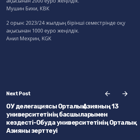
ақысынан 2000 еуро жеңілдік.
Мушин Бихи, КВК
2 орын: 2023/24 жылдың бірінші семестрінде оқу
ақысынан 1000 еуро жеңілдік.
Анил Мехрин, KGK
Next Post
ОУ делегациясы Орталық Азияның 13
университетінің басшыларымен
кездесті-Обуда университетінің Орталық
Азияны зерттеуі