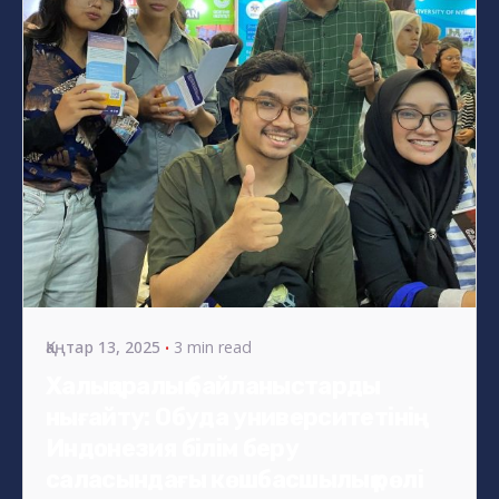
Posted by
s4nyi
Қаңтар 13, 2025
3 min read
Халықаралық байланыстарды
нығайту: Обуда университетінің
Индонезия білім беру
саласындағы көшбасшылық рөлі