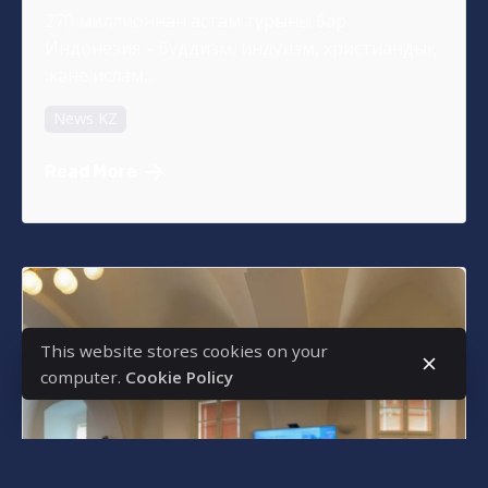
270 миллионнан астам тұрғыны бар
Индонезия – буддизм, индуизм, христиандық
және ислам...
News KZ
Read More
This website stores cookies on your
computer.
Cookie Policy