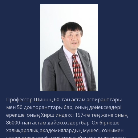
Профессор Шиннің 60-тан астам аспиранттары
мен 50 докторанттары бар, оның дәйексөздері
ерекше: оның Хирш индексі 157-ге тең және оның
86000-нан астам дәйексөздері бар. Ол бірнеше
халықаралық академиялардың мүшесі, сонымен
қатар инженерлік үздіктер сыйлығының лауреаты.