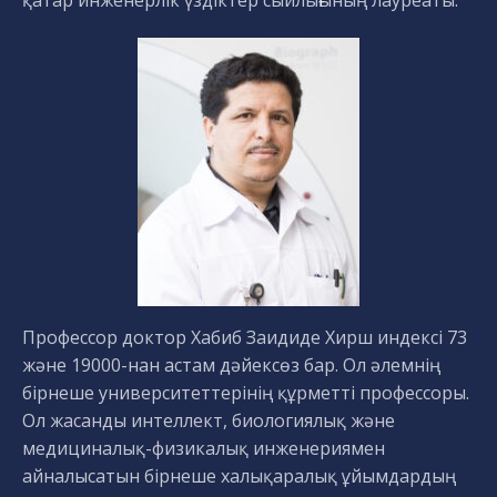
Профессор доктор Хабиб Заидиде Хирш индексі 73
және 19000-нан астам дәйексөз бар. Ол әлемнің
бірнеше университеттерінің құрметті профессоры.
Ол жасанды интеллект, биологиялық және
медициналық-физикалық инженериямен
айналысатын бірнеше халықаралық ұйымдардың