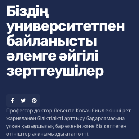
Біздің
университетпен
байланысты
әлемге әйгілі
зерттеушілер
Профессор доктор Левенте Ковач биыл екінші рет
жарияланған біліктілікті арттыру бағдарламасына
үлкен қызығушылық бар екенін және біз көптеген
өтініштер алғанымызды атап өтті.