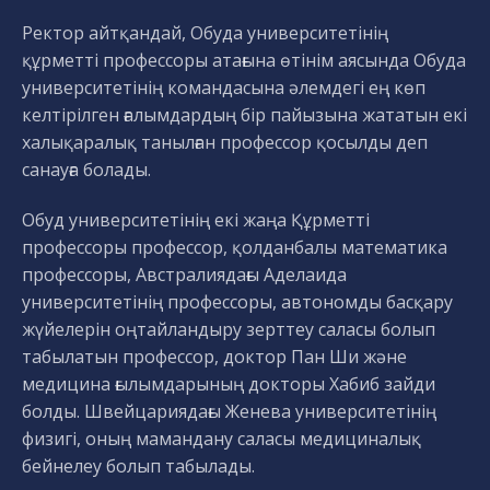
Ректор айтқандай, Обуда университетінің
құрметті профессоры атағына өтінім аясында Обуда
университетінің командасына әлемдегі ең көп
келтірілген ғалымдардың бір пайызына жататын екі
халықаралық танылған профессор қосылды деп
санауға болады.
Обуд университетінің екі жаңа Құрметті
профессоры профессор, қолданбалы математика
профессоры, Австралиядағы Аделаида
университетінің профессоры, автономды басқару
жүйелерін оңтайландыру зерттеу саласы болып
табылатын профессор, доктор Пан Ши және
медицина ғылымдарының докторы Хабиб зайди
болды. Швейцариядағы Женева университетінің
физигі, оның мамандану саласы медициналық
бейнелеу болып табылады.