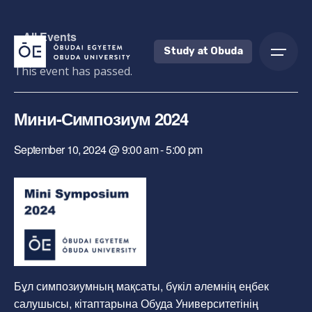
Skip
to
« All Events
content
Study at Obuda
This event has passed.
Мини-Симпозиум 2024
September 10, 2024 @ 9:00 am
-
5:00 pm
Бұл симпозиумның мақсаты, бүкіл әлемнің еңбек
салушысы, кітаптарына Обуда Университетінің