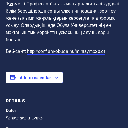
“Құрметті Профессор” атағымен арналған әрі күрделі
білім берушілердің соңғы үлкен инновация, зерттеу
және ғылыми жаңалықтарын көрсетуге платформа
ұсыну. Олардың ішінде Обуда Университетінің ең
мақтаныштық мерейтті нұсқасының алушылары
болған.
Веб-сайт:
http://conf.uni-obuda.hu/minisymp2024
Add to calendar
DETAILS
Date:
September 10, 2024