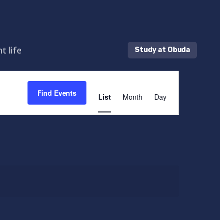
t life
Study at Obuda
E
Find Events
v
List
Month
Day
e
n
t
V
i
e