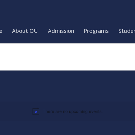
e
About OU
Admission
Programs
Studen
There are no upcoming events.