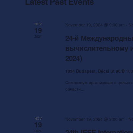
S
Latest Past Events
d
.
a
S
e
t
e
e
a
NOV
November 19, 2024 @ 9:00 am
-
No
a
19
.
r
24-й Международны
c
2024
r
h
вычислительному и
f
c
2024)
o
r
h
E
1034 Budapest, Bécsi út 96/B
103
v
Симпозиум организован с целью 
a
e
области...
n
n
t
s
d
b
NOV
y
November 19, 2024 @ 9:00 am
-
No
19
V
K
24th IEEE Internati
2024
e