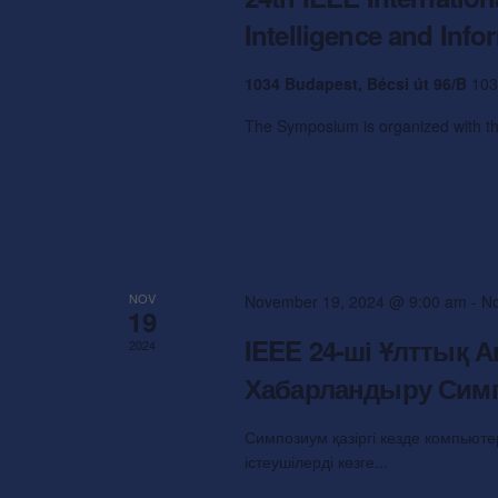
y
i
Intelligence and Info
w
o
e
1034 Budapest, Bécsi út 96/B
103
r
The Symposium is organized with the 
d
w
.
s
N
a
NOV
November 19, 2024 @ 9:00 am
-
No
19
IEEE 24-ші Ұлттық 
v
2024
Хабарландыру Симп
i
Симпозиум қазіргі кезде компьют
g
істеушілерді көзге...