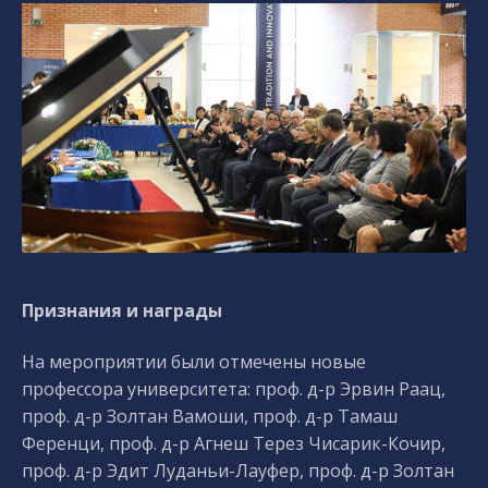
Признания и награды
На мероприятии были отмечены новые
профессора университета: проф. д-р Эрвин Раац,
проф. д-р Золтан Вамоши, проф. д-р Тамаш
Ференци, проф. д-р Агнеш Терез Чисарик-Кочир,
проф. д-р Эдит Луданьи-Лауфер, проф. д-р Золтан