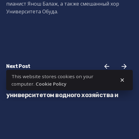
пианист Янош Балаж, а также смешанный хор
Университета Обуда.
Next Post
This website stores cookies on your
Совместные учебные программы с
computer.
Cookie Policy
Казахским национальным
университетом водного хозяйства и
мелиорации
Recent Posts