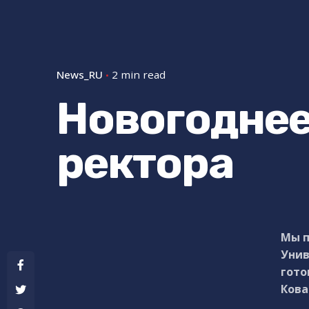
News_RU
2 min read
Новогоднее
ректора
Мы п
Унив
гото
Кова