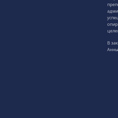
преп
адми
успе
опир
целе
В за
Анны