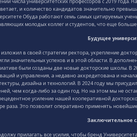
ении числа университетских профессоров с 2019 года. 
ветает, и количество кандидатов значительно превышае
ерситете Обуда работают семь самых цитируемых учен
авляющих молодых коллег и студентов, что еще больше
Будущее универси
я изложил в своей стратегии ректора, укрепление док
игли значительных успехов и в этой области. В дополн
иативе были созданы две новые докторские школы. В 2
ваций и управления, а недавно аккредитована и начал
тектуры, дизайна и технологий. В 2024 году мы присуд
еней, чем когда-либо за один год. Но на этом мы не ос
рецедентное усиление нашей кооперативной докторско
ре раза. Это позволит оперативно применять новейшие
Заключительное с
одолжу прилагать все усилия, чтобы бренд Университета