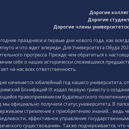
Дорогие коллег
Дорогие студен
Дорогие члены университетск
годние праздники и первые дни нового года, как всегда
игнуто и что ждет впереди. Для Университета Обуда 20
ительного прогресса. Прежде чем обратиться к настоя
мним себе о наших исторически сложившихся предшеств
ает на нас всех ответственность.
дня начинается юбилейный год нашего университета, о
 римский Бонифаций IX издал первую грамоту о создани
ющийся правопреемником Будапештского политехникума
д мы официально получили статус университета. В папск
ерживаем стремление к приобретению знаний… ведь чер
ведливости, эффективное управление государственны
веческого существования». Также подчеркивается, что