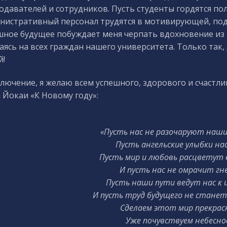
одавателей и сотрудников. Пусть студенты гордятся по
нистративный персонал трудятся в мотивирующей, под
шное будущее побуждает меня черпать вдохновение из 
аясь на всех граждан нашего университета. Только так
й!
ключение, я желаю всем успешного, здорового и счастл
 Йокаи «К Новому году»:
«Пусть нас не разочаруют наш
Пусть ангельские улыбки на
Пусть мир и любовь расцветут 
И пусть нас не омрачит гн
Пусть наши пути ведут нас к 
И пусть труд будущего не станет
Сделаем этот мир прекрас
Уже почувствуем небесно