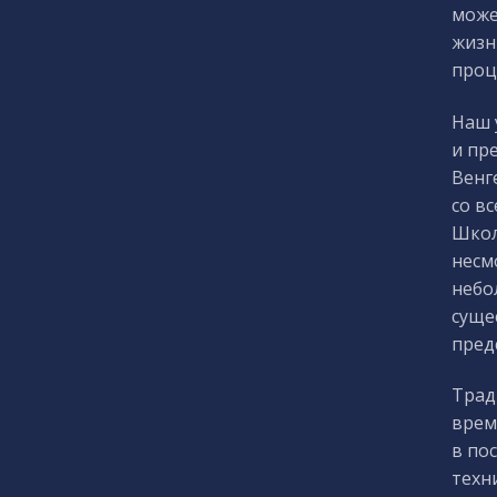
може
жизн
проц
Наш 
и пр
Венг
со в
Школ
несм
небо
суще
пред
Трад
врем
в по
техн