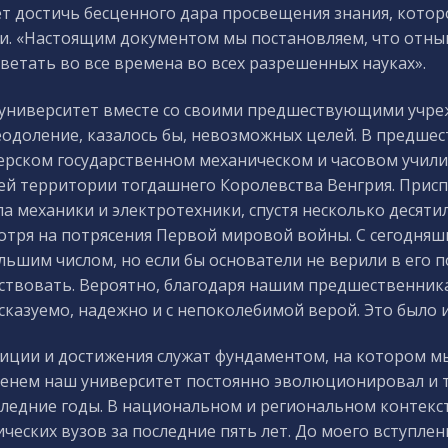
т достичь бесценного дара просвещения знания, котор
и. «Настоящим документом мы постановляем, что отныне
ветать во все времена во всех разрешенных науках».
университет вместе со своими предшествующими учре
еодоление, казалось бы, невозможных целей. В предше
ерском государственном механическом и часовом училищ
сей территории тогдашнего Королевства Венгрия. Присп
а механики и электротехники, спустя несколько десяти
отря на потрясения Первой мировой войны. С сегодняш
льшим числом, но если бы основатели не верили в его п
ствовать. Вероятно, благодаря нашим предшественникам
сказуемо, надежно и с непоколебимой верой. Это было 
иции и достижения служат фундаментом, на котором м
енем наш университет постоянно эволюционировал и тр
следние годы. В национальном и региональном контекс
ических вузов за последние пять лет. До моего вступле