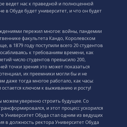
ое ведет нас к праведной и полноценной
 в Обуде будет университет, и что он будет
ждениями пережил многое: войны, пандемии
ственнике факультета Кандо, Королевском
е, в 1879 году поступили всего 20 студентов
осабливаясь к требованиям времени, как
летий число студентов превысило 200,
ней точки зрения это может показаться
отенциал, их преемники могли бы и не
 даже тогда многое работало, как часы:
и остается ключом к выживанию и росту!
ы можем уверенно строить будущее. Со
ансформировался, и этот процесс ускорился
те Университет Обуда стал одним из ведущих
ния в должность ректора Университет Обуда