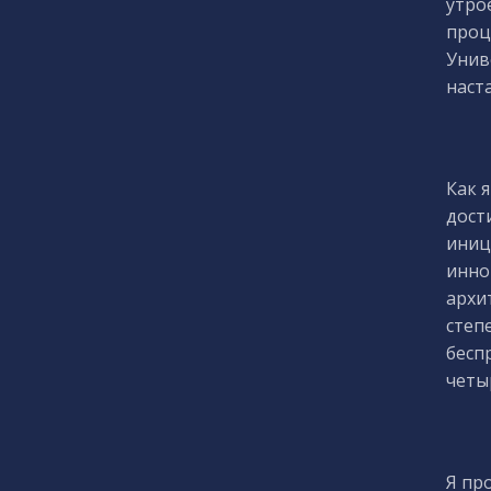
утро
проц
Унив
наст
Как 
дост
иниц
инно
архи
степ
бесп
четы
Я пр