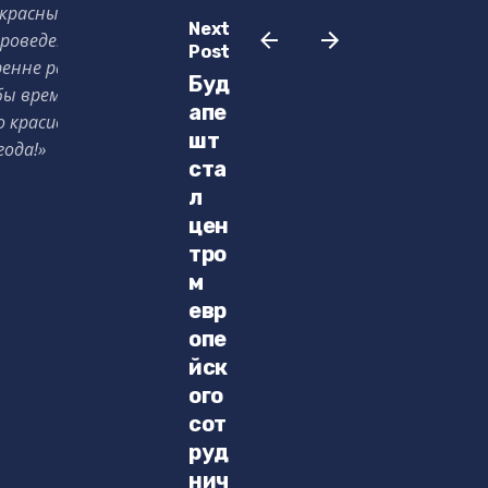
екрасные мечты,
Next
проведенный вместе,
Post
ренне радоваться,
Буд
бы времени.
апе
о красиво:
шт
года!»
ста
л
цен
тро
м
евр
опе
йск
ого
сот
руд
нич