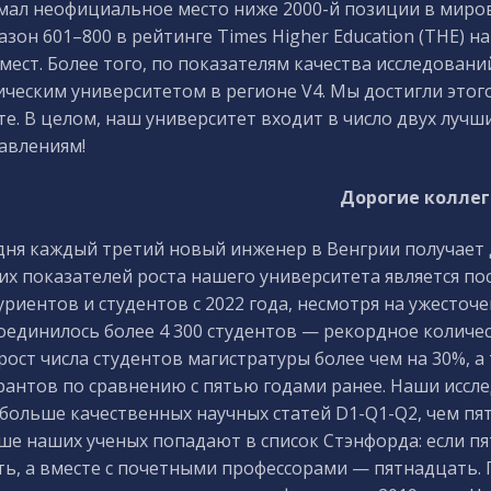
мал неофициальное место ниже 2000-й позиции в миров
зон 601–800 в рейтинге Times Higher Education (THE) на
 мест. Более того, по показателям качества исследова
ическим университетом в регионе V4. Мы достигли этог
те. В целом, наш университет входит в число двух лучш
авлениям!
Дорогие коллег
дня каждый третий новый инженер в Венгрии получает 
их показателей роста нашего университета является по
уриентов и студентов с 2022 года, несмотря на ужесточе
оединилось более 4 300 студентов — рекордное количе
 рост числа студентов магистратуры более чем на 30%, 
рантов по сравнению с пятью годами ранее. Наши иссл
 больше качественных научных статей D1-Q1-Q2, чем пят
ше наших ученых попадают в список Стэнфорда: если пят
ть, а вместе с почетными профессорами — пятнадцать.