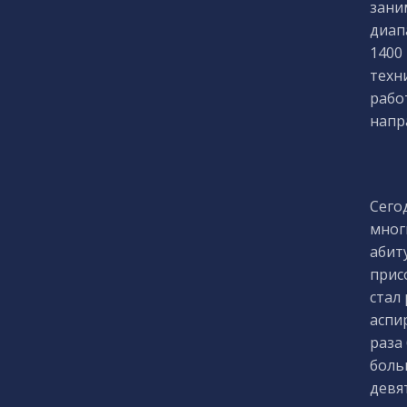
зани
диапа
1400
техн
рабо
напр
Сего
мног
абит
прис
стал
аспи
раза
боль
девя