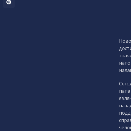
Ново
дост
знач
напо
налаг
Сего
папа
явля
наза
подд
спра
чело