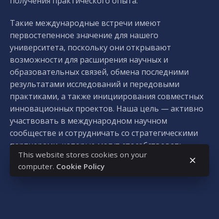
получения практического опыта.
Такие международные встречи имеют
первостепенное значение для нашего
университета, поскольку они открывают
возможности для расширения научных и
образовательных связей, обмена последними
результатами исследований и передовыми
практиками, а также инициирования совместных
инновационных проектов. Наша цель — активно
участвовать в международном научном
сообществе и сотрудничать со стратегическими
партнерами, которые могут способствовать
This website stores cookies on your
развитию наших студентов и исследователей,
computer.
Cookie Policy
добавил проф. д-р Левенте Ковач.