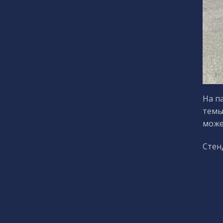
На п
темы
може
Стен