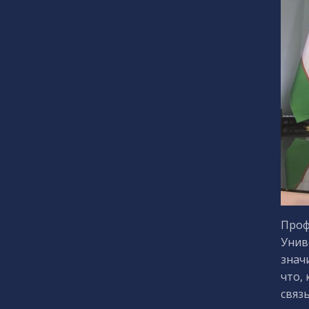
Проф
Унив
знач
что,
связ