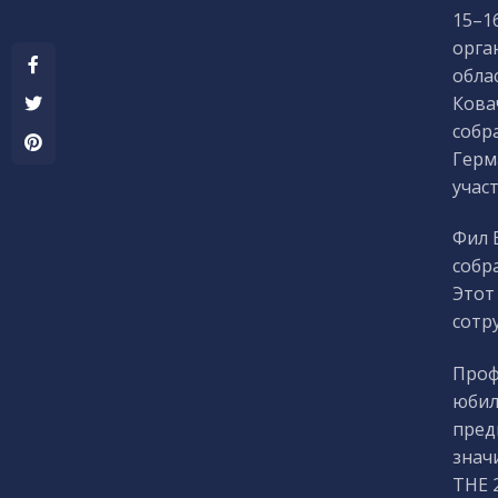
15–1
орга
обла
Кова
собр
Герм
учас
Фил 
собр
Этот
сотр
Проф
юбил
пред
знач
THE 