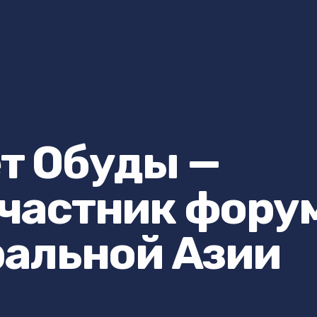
т Обуды —
частник фору
ральной Азии