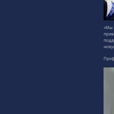
«Мы 
прив
подд
нову
Проф