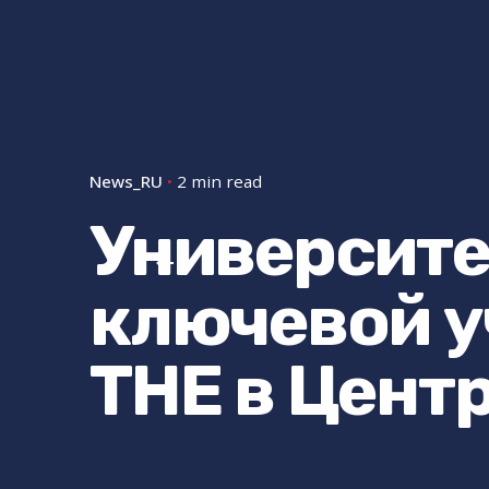
News_RU
2 min read
Университе
ключевой у
THE в Цент