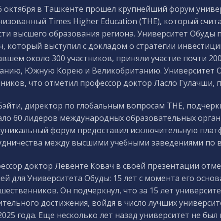
6 октября в Ташкенте прошел крупнейший форум униве
низованный Times Higher Education (THE), который счи
сти высшего образования региона. Университет Обуды 
ч, который выступил с докладом о стратегии инвестици
авшем около 300 участников, приняли участие почти 200
анию, Южную Корею и Великобританию. Университет О
тников, что отметил профессор доктор Ласло Гулачши, 
Бэйти, директор по глобальным вопросам THE, подчерк
ало 60 лидеров международных образовательных органи
 уникальный форум предоставил исключительную платф
удничества между высшими учебными заведениями по в
ессор доктор Левенте Ковач в своей презентации отмет
ей для Университета Обуды: 15 лет с момента его основа
шественников. Он подчеркнул, что за 15 лет университе
ительного достижения, войдя в число лучших университ
2025 года. Еще несколько лет назад университет не был