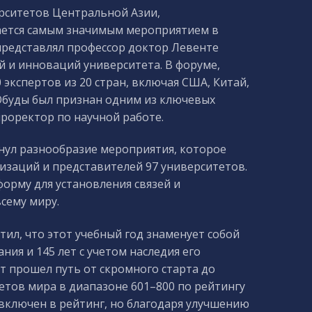
рситетов Центральной Азии,
тается самым значимым мероприятием в
представлял профессор доктор Левенте
й и инноваций университета. В форуме,
 экспертов из 20 стран, включая США, Китай,
буды был признан одним из ключевых
проректор по научной работе.
нул разнообразие мероприятия, которое
заций и представителей 97 университетов.
орму для установления связей и
сему миру.
ил, что этот учебный год знаменует собой
ния и 145 лет с учетом наследия его
т прошел путь от скромного старта до
етов мира в диапазоне 601–800 по рейтингу
 включен в рейтинг, но благодаря улучшению