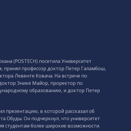
Похана (POSTECH) посетила Университет
, принял профессор доктор Петер Галамбош,
ктора Левенте Ковача. На встрече по
доктор Эникё Майор, проректор по
дународному образованию, и доктор Петер
л презентацию, в которой рассказал об
та Обуды. Он подчеркнул, что университет
яя студентам более широкие возможности.