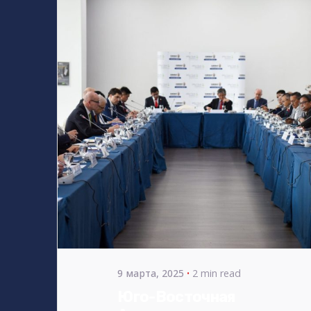
Posted
by
bencsikg
9 марта, 2025
2 min read
Юго-Восточная