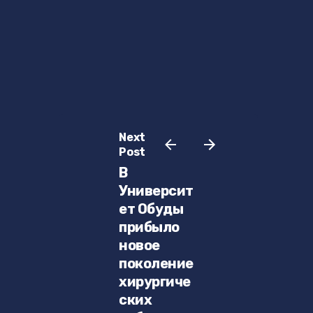
Next
Post
В
Университ
ет Обуды
прибыло
новое
поколение
хирургиче
ских