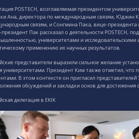
гация POSTECH, возглавляемая президентом университ
ки Ана, директора по международным связям, Юджин 
ународным связям, и Сонгмина Пака, вице-президента 
-президент Пак рассказал о деятельности POSTECH, под
ышленностью, университетами и исследовательскими и
тическому применению их научных результатов.
йские представители выразили сильное желание устан
я университетами. Президент Ким также отметил, что 
ентами. В этом контексте он пригласил представителей
олжения обсуждений и закладки основ для достижения 
йская делегация в EKIK