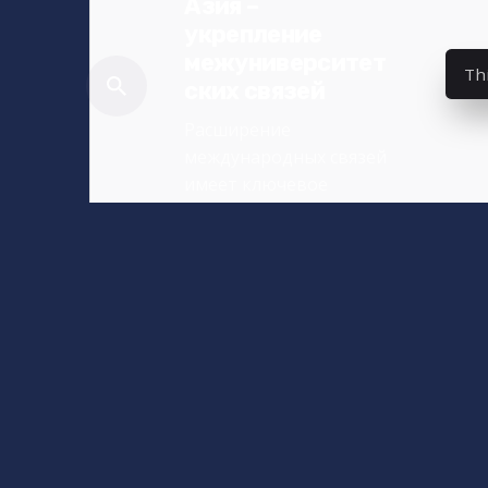
Азия –
укрепление
межуниверситет
Th
ских связей
Расширение
международных связей
имеет ключевое
значение для нашего
университета,
поскольку оно
способствует...
News_RU
Read More