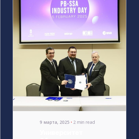
Posted
by
bencsikg
9 марта, 2025
2 min read
Университет