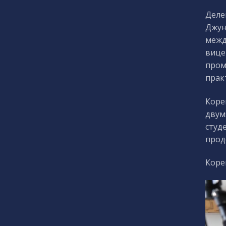
Деле
Джун
межд
вице
пром
прак
Коре
двум
студ
прод
Коре