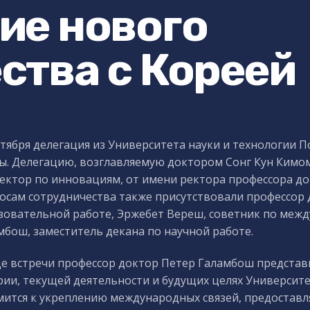
ие нового
ства с Кореей
ктября делегация из Университета науки и технологии 
ы. Делегацию, возглавляемую доктором Сонг Кун Кимом
ектор по инновациям, от имени ректора профессора до
осам сотрудничества также присутствовали профессор 
зовательной работе, Эржебет Вереш, советник по меж
мбош, заместитель декана по научной работе.
де встречи профессор доктор Петер Галамбош представи
рии, текущей деятельности и будущих целях Университе
мится к укреплению международных связей, предоставл