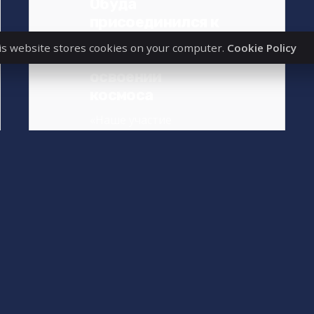
Обуда
присоединился к
Декларации об
is website stores cookies on your computer.
Cookie Policy
ответственном
освоении
космоса
«Наше участие
значительно
поддерживает усилия
Университета Обуда в
области космических
исследований и...
News_RU
Read More