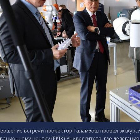
вершение встречи проректор Галамбош провел экскурс
вационному центру (EKIK) Университета, где делегаци