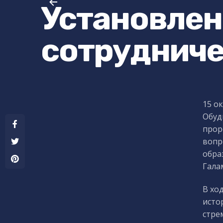
Установлен
сотрудниче
15 о
Обуд
прор
вопр
обра
Гала
В хо
исто
стре