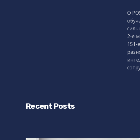
О PO
обуч
силь
2-е 
151-
разн
инте
сотр
Recent Posts