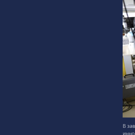
В за
инно