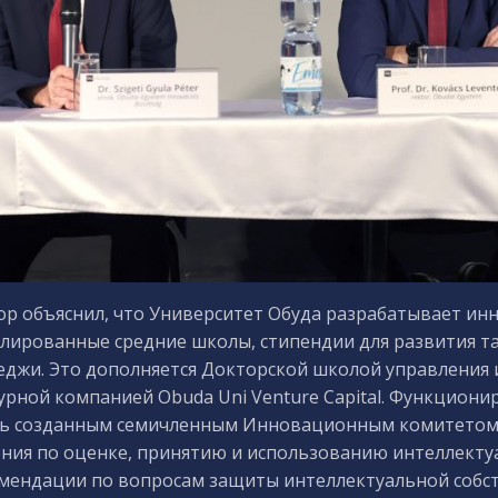
ор объяснил, что Университет Обуда разрабатывает ин
лированные средние школы, стипендии для развития т
еджи. Это дополняется Докторской школой управления
урной компанией Obuda Uni Venture Capital. Функцион
ь созданным семичленным Инновационным комитетом в
ния по оценке, принятию и использованию интеллектуа
мендации по вопросам защиты интеллектуальной собст