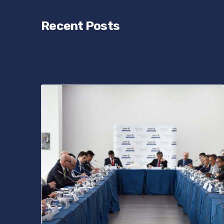
Recent Posts
Posted
by
bencsikg