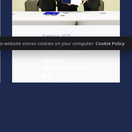
9 марта, 2025
2 min read
is website stores cookies on your computer.
Cookie Policy
Университет
Обуда
присоединилс
я к
Декларации
об
ответственно
м освоении
космоса
«Наше участие
значительно