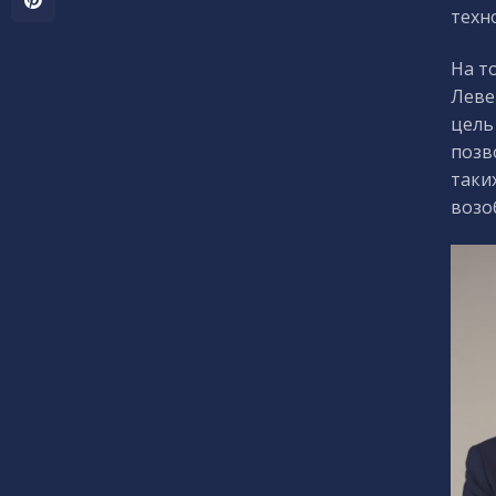
техно
На т
Леве
цель
позв
таки
возо