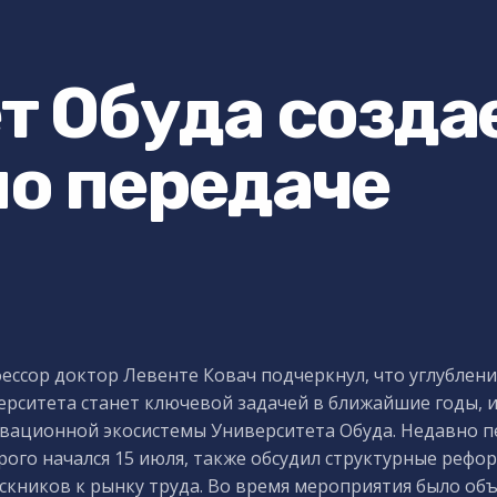
т Обуда созда
о передаче
ессор доктор Левенте Ковач подчеркнул, что углублен
ерситета станет ключевой задачей в ближайшие годы,
вационной экосистемы Университета Обуда. Недавно п
рого начался 15 июля, также обсудил структурные реф
скников к рынку труда. Во время мероприятия было об