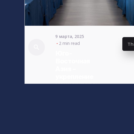
9 марта, 2025
2 min read
Th
Юго-
Восточная
Азия –
укрепление
межуниверси
тетских
связей
Расширение
международных
связей имеет
ключевое значение