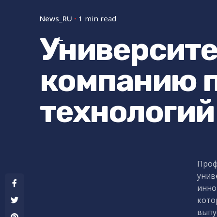
News_RU
1 min read
Университе
компанию п
технологий
Проф
унив
инно
кото
выпу