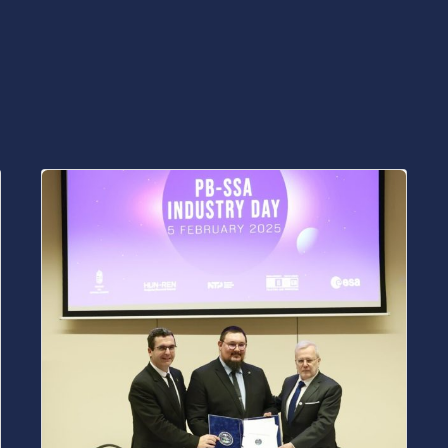
Posted
by
bencsikg