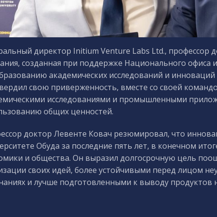
ральный директор Initium Venture Labs Ltd., профессор 
ания, созданная при поддержке Национального офиса и
бразованию академических исследований и инноваций в
вердил свою приверженность, вместе со своей командо
емическими исследованиями и промышленными прилож
льзованию общих ценностей.
ессор доктор Левенте Ковач резюмировал, что иннова
ерситете Обуда за последние пять лет, в конечном ито
омики и общества. Он выразил долгосрочную цель поо
изации своих идей, более устойчивыми перед лицом не
наниях и лучше подготовленными к выводу продуктов н