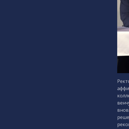
Рект
аффи
колл
венч
внов
реше
реко