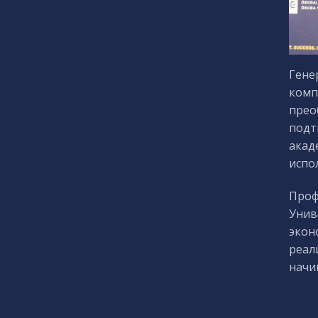
Гене
комп
прео
подт
акад
испо
Проф
Унив
экон
реал
начи