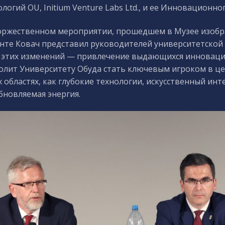
логий OU, Initium Venture Labs Ltd., и ее Инновационно
оржественном мероприятии, прошедшем в Музее изобра
нте Ковач представил руководителей университетской 
 этих изменений — привлечение выдающихся инноваций
олит Университету Обуда стать ключевым игроком в ц
х областях, как глубокие технологии, искусственный инт
бновляемая энергия.