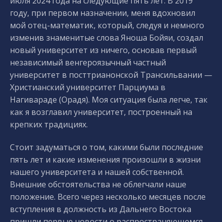
июля 2024 года на следующие пять лет. В 2019
году, при первом назначении, меня вдохновил
мой отец-математик, который, следуя и немного
изменив знаменитые слова Яноша Бойяи, создал
новый университет из ничего, основав первый
независимый венгероязычный частный
университет в посттрианонской Трансильвании —
Христианский университет Парциума в
Нагивараде (Орадя). Моя ситуация была легче, так
как я возглавил университет, построенный на
крепких традициях.
Стоит задуматься о том, какими были последние
пять лет и какие изменения произошли в жизни
нашего университета и нашей собственной.
Внешние обстоятельства не облегчали наше
положение. Всего через несколько месяцев после
вступления в должность из Дальнего Востока
пришли первые новости о распространяющемся