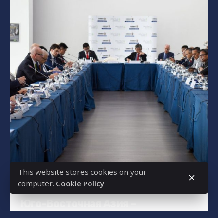
Posted by
bencsikg
This website stores cookies on your
computer.
Cookie Policy
9 марта, 2025
2 min read
Юго-Восточная Азия –
укрепление