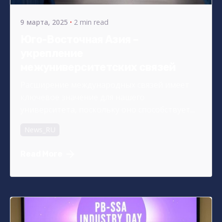
9 марта, 2025
2 min read
Юго-Восточная Азия –
укрепление
межуниверситетских связей
Расширение международных связей имеет
ключевое значение для нашего
университета, поскольку оно способствует...
News_RU
Read More