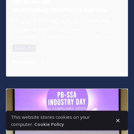
укрепление
межуниверситетских связей
Расширение международных связей имеет
ключевое значение для нашего
университета, поскольку оно способствует...
News_RU
Read More
This website stores cookies on your
computer.
Cookie Policy