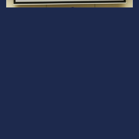
Posted by
bencsikg
9 марта, 2025
2 min read
Университет Обуда
присоединился к Декларации об
ответственном освоении космоса
«Наше участие значительно поддерживает
усилия Университета Обуда в области