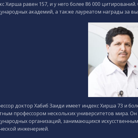
кс Хирша равен 157, и у него более 86 000 цитирований.
ународных академий, а также лауреатом награды за в
ессор доктор Хабиб Заиди имеет индекс Хирша 73 и боле
тным профессором нескольких университетов мира. Он 
ународных организаций, занимающихся искусственным 
ческой инженерией.