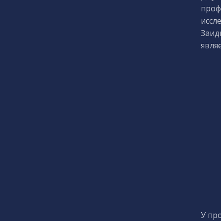
проф
иссл
Заид
явля
У пр