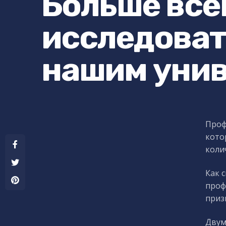
Больше все
исследоват
нашим уни
Проф
кото
коли
Как 
проф
приз
Двум