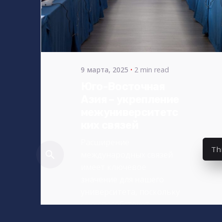
by
bencsikg
9 марта, 2025
2 min read
Юго-Восточная
Азия – укрепление
межуниверситетс
ких связей
Расширение
Th
международных связей
имеет ключевое
значение для нашего
университета, поскольку
оно способствует...