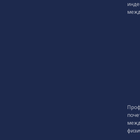
инде
межд
Проф
поче
межд
физи