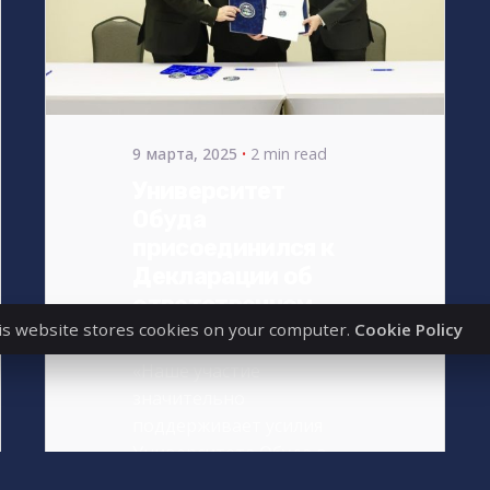
by
bencsikg
9 марта, 2025
2 min read
Университет
Обуда
присоединился к
Декларации об
ответственном
is website stores cookies on your computer.
Cookie Policy
освоении космоса
«Наше участие
значительно
поддерживает усилия
Университета Обуда в
области космических