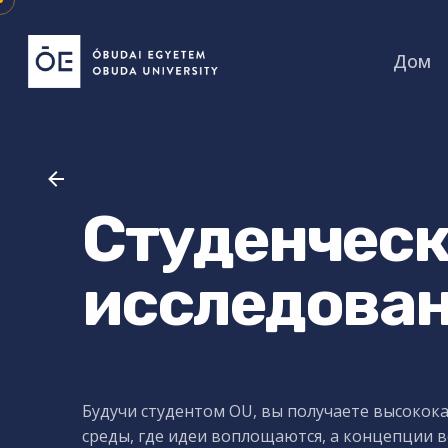
Skip
to
Дом
content
Студенчес
исследова
Будучи студентом OU, вы получаете высоко
среды, где идеи воплощаются, а концепции 