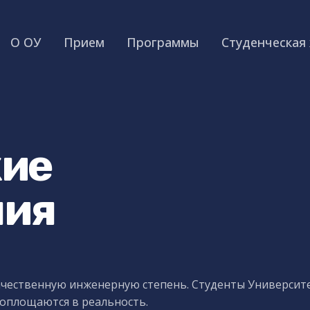
О ОУ
Прием
Программы
Студенческая
кие
ния
качественную инженерную степень. Студенты Университ
воплощаются в реальность.