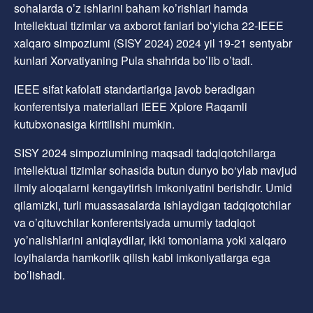
sohalarda o’z ishlarini baham ko’rishlari hamda
Intellektual tizimlar va axborot fanlari boʻyicha 22-IEEE
xalqaro simpoziumi (SISY 2024) 2024 yil 19-21 sentyabr
kunlari Xorvatiyaning Pula shahrida bo’lib o’tadi.
IEEE sifat kafolati standartlariga javob beradigan
konferentsiya materiallari IEEE Xplore Raqamli
kutubxonasiga kiritilishi mumkin.
SISY 2024 simpoziumining maqsadi tadqiqotchilarga
intellektual tizimlar sohasida butun dunyo bo‘ylab mavjud
ilmiy aloqalarni kengaytirish imkoniyatini berishdir. Umid
qilamizki, turli muassasalarda ishlaydigan tadqiqotchilar
va o’qituvchilar konferentsiyada umumiy tadqiqot
yo’nalishlarini aniqlaydilar, ikki tomonlama yoki xalqaro
loyihalarda hamkorlik qilish kabi imkoniyatlarga ega
bo’lishadi.