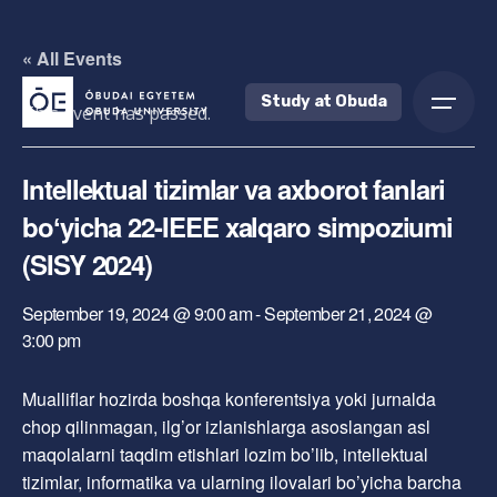
Skip
to
« All Events
content
Study at Obuda
This event has passed.
Intellektual tizimlar va axborot fanlari
boʻyicha 22-IEEE xalqaro simpoziumi
(SISY 2024)
September 19, 2024 @ 9:00 am
-
September 21, 2024 @
3:00 pm
Mualliflar hozirda boshqa konferentsiya yoki jurnalda
chop qilinmagan, ilg’or izlanishlarga asoslangan asl
maqolalarni taqdim etishlari lozim bo’lib, intellektual
tizimlar, informatika va ularning ilovalari bo’yicha barcha