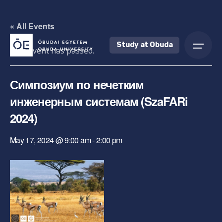
Skip
to
« All Events
content
Study at Obuda
This event has passed.
Симпозиум по нечетким
инженерным системам (SzaFARi
2024)
May 17, 2024 @ 9:00 am
-
2:00 pm